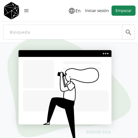
En
Iniciar sesión
Empezar