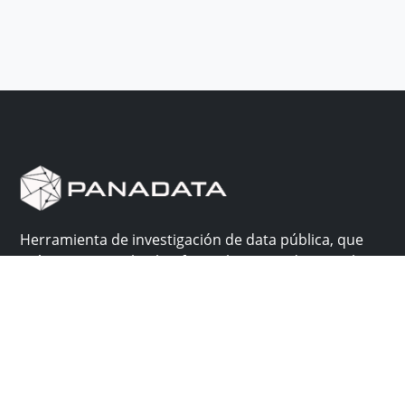
Herramienta de investigación de data pública, que
reúne en una sola plataforma los sitios de consulta
más importantes de Panamá.
Nosotros
Ayuda
¿Por qué Panadata?
Contacto
Funcionalidades
Centro de ayuda