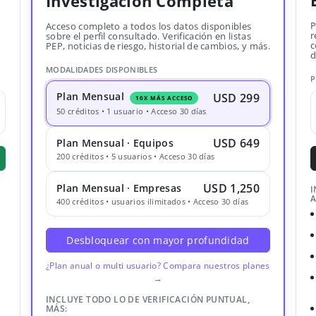
Investigación Completa
P
Acceso completo a todos los datos disponibles
r
sobre el perfil consultado. Verificación en listas
c
PEP, noticias de riesgo, historial de cambios, y más.
d
MODALIDADES DISPONIBLES
P
Plan Mensual
USD 299
10X MÁS ACCESO
50 créditos • 1 usuario • Acceso 30 días
USD 649
Plan Mensual · Equipos
200 créditos • 5 usuarios • Acceso 30 días
USD 1,250
Plan Mensual · Empresas
I
A
400 créditos • usuarios ilimitados • Acceso 30 días
Desbloquear con mayor profundidad
¿Plan anual o multi usuario? Compara nuestros planes
→
INCLUYE TODO LO DE VERIFICACIÓN PUNTUAL,
MÁS: