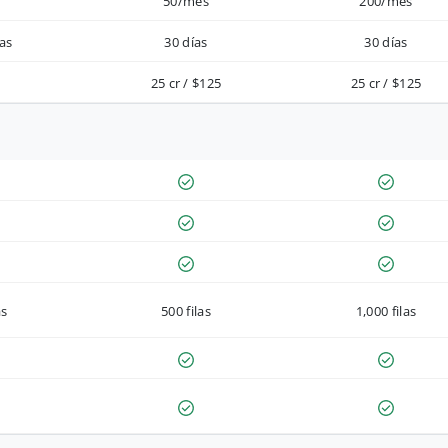
50/mes
200/mes
as
30 días
30 días
25 cr / $125
25 cr / $125
as
500 filas
1,000 filas