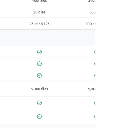
400/mes
2400/año
30 días
365 días
25 cr / $125
300 cr / $900
5,000 filas
5,000 filas