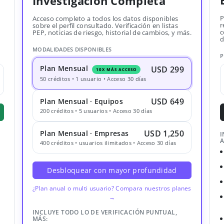
Investigación Completa
P
Acceso completo a todos los datos disponibles
r
sobre el perfil consultado. Verificación en listas
c
PEP, noticias de riesgo, historial de cambios, y más.
d
MODALIDADES DISPONIBLES
P
Plan Mensual
USD 299
10X MÁS ACCESO
50 créditos • 1 usuario • Acceso 30 días
USD 649
Plan Mensual · Equipos
200 créditos • 5 usuarios • Acceso 30 días
USD 1,250
Plan Mensual · Empresas
I
A
400 créditos • usuarios ilimitados • Acceso 30 días
Desbloquear con mayor profundidad
¿Plan anual o multi usuario? Compara nuestros planes
→
INCLUYE TODO LO DE VERIFICACIÓN PUNTUAL,
MÁS: