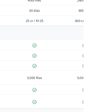
400/mes
2400/año
30 días
365 días
25 cr / $125
300 cr / $900
5,000 filas
5,000 filas