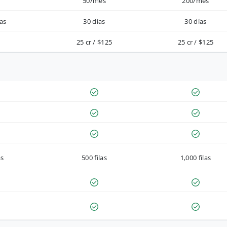
50/mes
200/mes
as
30 días
30 días
25 cr / $125
25 cr / $125
as
500 filas
1,000 filas