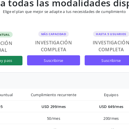
 todas las modalidades dis
Elige el plan que mejor se adapte a tus necesidades de cumplimiento
MÁS CAPACIDAD
HASTA 5 USUARIOS
NTUAL
INVESTIGACIÓN
INVESTIGACIÓ
ACIÓN
COMPLETA
COMPLETA
UAL
suscribirse
suscribirse
ay pass
puntual
Cumplimiento recurrente
Equipos
95
USD 299/mes
USD 649/mes
50/mes
200/mes