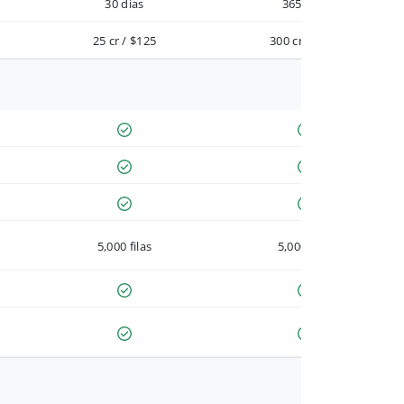
30 días
365 días
25 cr / $125
300 cr / $900
5,000 filas
5,000 filas