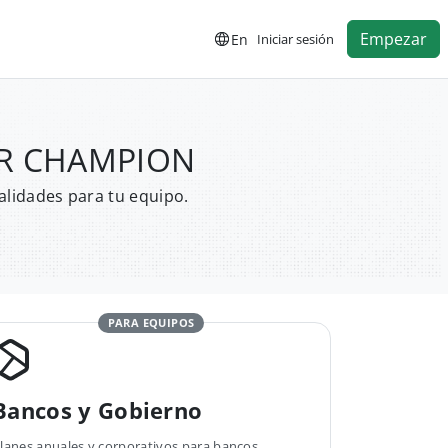
Empezar
En
Iniciar sesión
MAR CHAMPION
alidades para tu equipo.
PARA EQUIPOS
Bancos y Gobierno
lanes anuales y corporativos para bancos,