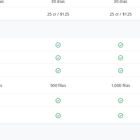
as
30 días
30 días
25 cr / $125
25 cr / $125
as
500 filas
1,000 filas