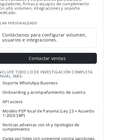
eguladores, firmas y equipos de cumplimiento
on alto volumen, integraciones y soporte
edicado.
LAN PERSONALIZADO
Contáctanos para configurar volumen,
usuarios e integraciones.
Contactar ventas
NCLUYE TODO LO DE INVESTIGACIÓN COMPLETA
NUAL, MÁS:
Soporte WhatsApp Business
Onboarding y acompañamiento de cuenta
API access
Modelo PEP local de Panamá (Ley 23 + Acuerdo
1-2026 SBP)
Noticias adversas con IA y tipologías de
cumplimiento
Carga por lotes con screening contra sanciones,