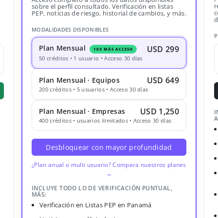
r
sobre el perfil consultado. Verificación en listas
c
PEP, noticias de riesgo, historial de cambios, y más.
d
MODALIDADES DISPONIBLES
P
Plan Mensual
USD 299
10X MÁS ACCESO
50 créditos • 1 usuario • Acceso 30 días
USD 649
Plan Mensual · Equipos
200 créditos • 5 usuarios • Acceso 30 días
USD 1,250
Plan Mensual · Empresas
I
A
400 créditos • usuarios ilimitados • Acceso 30 días
Desbloquear con mayor profundidad
¿Plan anual o multi usuario? Compara nuestros planes
→
INCLUYE TODO LO DE VERIFICACIÓN PUNTUAL,
MÁS:
Verificación en Listas PEP en Panamá