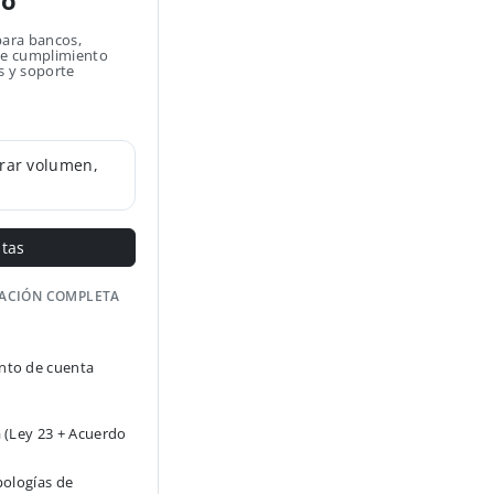
no
para bancos,
 de cumplimiento
s y soporte
rar volumen,
ntas
GACIÓN COMPLETA
to de cuenta
 (Ley 23 + Acuerdo
pologías de