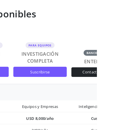
ponibles
PARA EQUIPOS
N
INVESTIGACIÓN
BANCOS Y GOB
COMPLETA
ENTERPRISE
suscribirse
contactar ventas
Equipos y Empresas
Inteligencia avanzada
USD 8,000/año
Custom