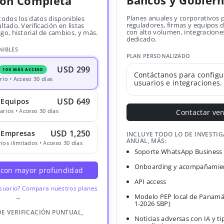
Bancos y Gobier
ión Completa
Planes anuales y corporativos 
todos los datos disponibles
reguladores, firmas y equipos
ltado. Verificación en listas
con alto volumen, integracione
sgo, historial de cambios, y más.
dedicado.
NIBLES
PLAN PERSONALIZADO
USD 299
10X MÁS ACCESO
Contáctanos para configu
rio • Acceso 30 días
usuarios e integraciones.
USD 649
 Equipos
arios • Acceso 30 días
Contactar ve
USD 1,250
· Empresas
INCLUYE TODO LO DE INVESTI
ANUAL, MÁS:
ios ilimitados • Acceso 30 días
Soporte WhatsApp Business
Onboarding y acompañamien
 con mayor profundidad
API access
usuario? Compara nuestros planes
Modelo PEP local de Panamá
→
1-2026 SBP)
DE VERIFICACIÓN PUNTUAL,
Noticias adversas con IA y ti