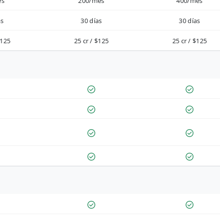
es
200/mes
400/mes
as
30 días
30 días
$125
25 cr / $125
25 cr / $125