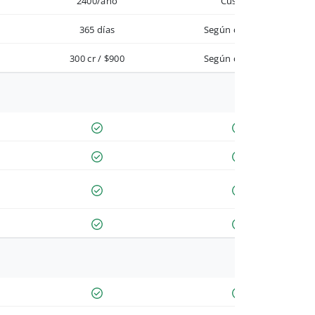
2400/año
Custom
365 días
Según contrato
300 cr / $900
Según contrato