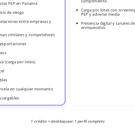
cumplimiento
Listas PEP en Panamá
Carga por lotes con screenin
isis de riesgo
PEP y adverse media
 relaciones entre empresas y
Presencia digital y canales d
enriquecidos
esas similares y competidores
 exportaciones
bios
va (carga por lotes)
cel
bles
ancela en cualquier momento
scargables
1 crédito = desbloquear 1 perfil completo