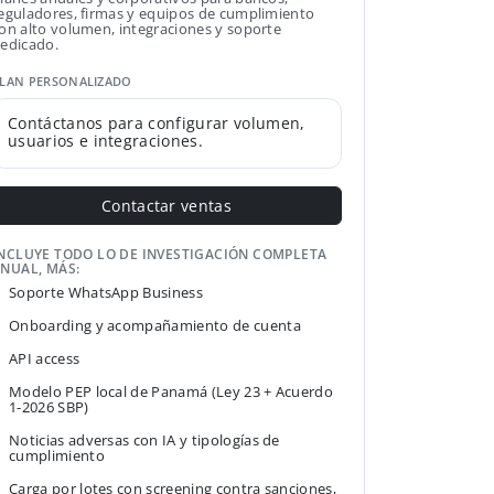
eguladores, firmas y equipos de cumplimiento
on alto volumen, integraciones y soporte
edicado.
LAN PERSONALIZADO
Contáctanos para configurar volumen,
usuarios e integraciones.
Contactar ventas
NCLUYE TODO LO DE INVESTIGACIÓN COMPLETA
NUAL, MÁS:
Soporte WhatsApp Business
Onboarding y acompañamiento de cuenta
API access
Modelo PEP local de Panamá (Ley 23 + Acuerdo
1-2026 SBP)
Noticias adversas con IA y tipologías de
cumplimiento
Carga por lotes con screening contra sanciones,