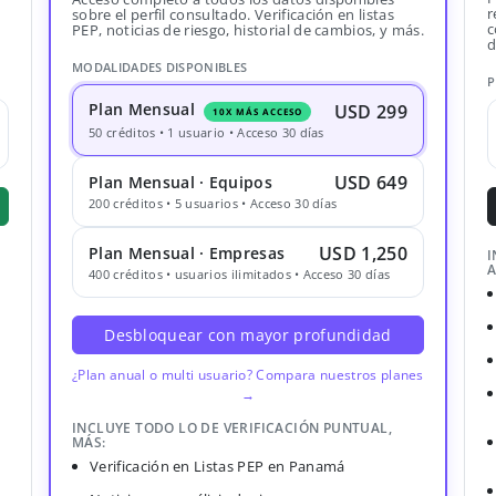
r
sobre el perfil consultado. Verificación en listas
c
PEP, noticias de riesgo, historial de cambios, y más.
d
MODALIDADES DISPONIBLES
P
Plan Mensual
USD 299
10X MÁS ACCESO
50 créditos • 1 usuario • Acceso 30 días
USD 649
Plan Mensual · Equipos
200 créditos • 5 usuarios • Acceso 30 días
USD 1,250
Plan Mensual · Empresas
I
A
400 créditos • usuarios ilimitados • Acceso 30 días
Desbloquear con mayor profundidad
¿Plan anual o multi usuario? Compara nuestros planes
→
INCLUYE TODO LO DE VERIFICACIÓN PUNTUAL,
MÁS:
Verificación en Listas PEP en Panamá