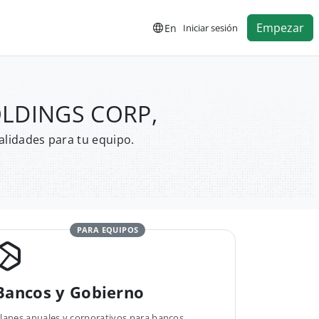
Empezar
En
Iniciar sesión
HOLDINGS CORP,
alidades para tu equipo.
PARA EQUIPOS
Bancos y Gobierno
lanes anuales y corporativos para bancos,