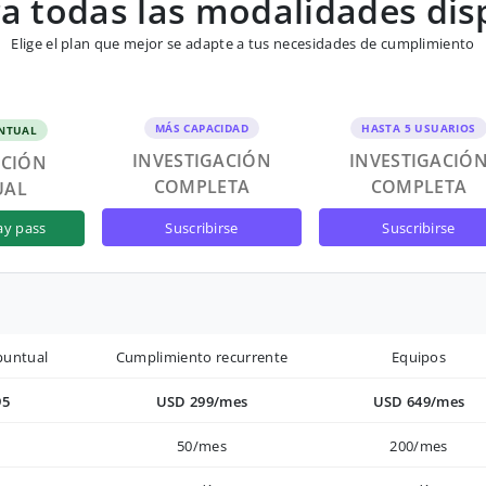
 todas las modalidades dis
Elige el plan que mejor se adapte a tus necesidades de cumplimiento
MÁS CAPACIDAD
HASTA 5 USUARIOS
NTUAL
INVESTIGACIÓN
INVESTIGACIÓ
ACIÓN
COMPLETA
COMPLETA
UAL
suscribirse
suscribirse
ay pass
puntual
Cumplimiento recurrente
Equipos
95
USD 299/mes
USD 649/mes
50/mes
200/mes