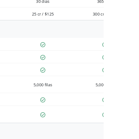
30 días
365 días
25 cr / $125
300 cr / $900
5,000 filas
5,000 filas