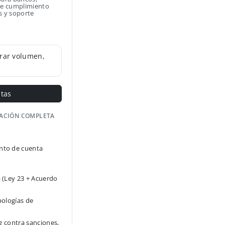
 de cumplimiento
s y soporte
rar volumen,
ntas
GACIÓN COMPLETA
to de cuenta
 (Ley 23 + Acuerdo
pologías de
g contra sanciones,