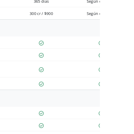
365 días
Según contrato
300 cr / $900
Según contrato