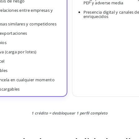
isis de riesgo
PEP y adverse media
 relaciones entre empresas y
Presencia digital y canales d
enriquecidos
esas similares y competidores
 exportaciones
bios
va (carga por lotes)
cel
bles
ancela en cualquier momento
scargables
1 crédito = desbloquear 1 perfil completo