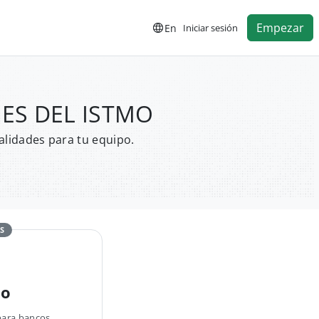
Empezar
En
Iniciar sesión
AJES DEL ISTMO
alidades para tu equipo.
S
no
para bancos,