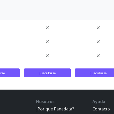
irse
suscribirse
suscribirse
Nosotros
Ayuda
¿Por qué Panadata?
Contacto