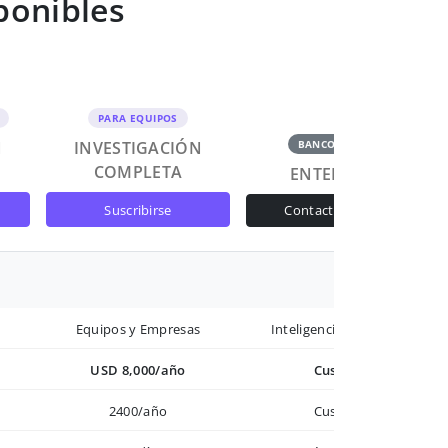
ponibles
PARA EQUIPOS
N
INVESTIGACIÓN
BANCOS Y GOB
COMPLETA
ENTERPRISE
suscribirse
contactar ventas
Equipos y Empresas
Inteligencia avanzada
USD 8,000/año
Custom
2400/año
Custom