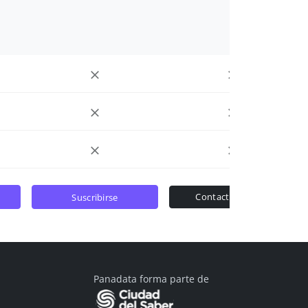
contactar ventas
suscribirse
Panadata forma parte de