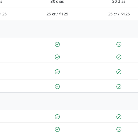
as
30 días
30 días
$125
25 cr / $125
25 cr / $125