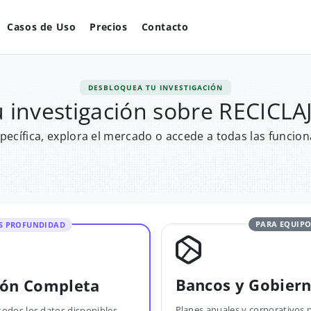
Casos de Uso
Precios
Contacto
DESBLOQUEA TU INVESTIGACIÓN
 investigación sobre RECICL
pecífica, explora el mercado o accede a todas las funcion
PARA EQUIPO
S PROFUNDIDAD
Bancos y Gobier
ión Completa
Planes anuales y corporativos 
todos los datos disponibles