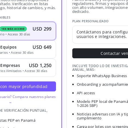
reguladores, firmas y equipos
ltado. Verificación en listas
con alto volumen, integracione
sgo, historial de cambios, y más.
dedicado.
NIBLES
PLAN PERSONALIZADO
USD 299
10X MÁS ACCESO
Contáctanos para configu
rio • Acceso 30 días
usuarios e integraciones.
USD 649
 Equipos
arios • Acceso 30 días
Contactar ve
USD 1,250
· Empresas
INCLUYE TODO LO DE INVESTI
ANUAL, MÁS:
ios ilimitados • Acceso 30 días
Soporte WhatsApp Business
Onboarding y acompañamien
 con mayor profundidad
API access
usuario? Compara nuestros planes
Modelo PEP local de Panamá
→
1-2026 SBP)
DE VERIFICACIÓN PUNTUAL,
Noticias adversas con IA y ti
cumplimiento
Listas PEP en Panamá
Carga por lotes con screenin