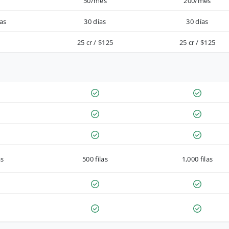
50/mes
200/mes
as
30 días
30 días
25 cr / $125
25 cr / $125
as
500 filas
1,000 filas