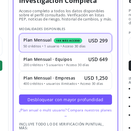
Investigación Completa
P
Acceso completo a todos los datos disponibles
r
sobre el perfil consultado. Verificación en listas
c
PEP, noticias de riesgo, historial de cambios, y más.
d
MODALIDADES DISPONIBLES
P
Plan Mensual
USD 299
10X MÁS ACCESO
50 créditos • 1 usuario • Acceso 30 días
USD 649
Plan Mensual · Equipos
200 créditos • 5 usuarios • Acceso 30 días
USD 1,250
Plan Mensual · Empresas
I
A
400 créditos • usuarios ilimitados • Acceso 30 días
Desbloquear con mayor profundidad
¿Plan anual o multi usuario? Compara nuestros planes
→
INCLUYE TODO LO DE VERIFICACIÓN PUNTUAL,
MÁS: