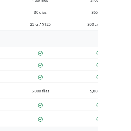
400/mes
2400/año
30 días
365 días
25 cr / $125
300 cr / $900
5,000 filas
5,000 filas