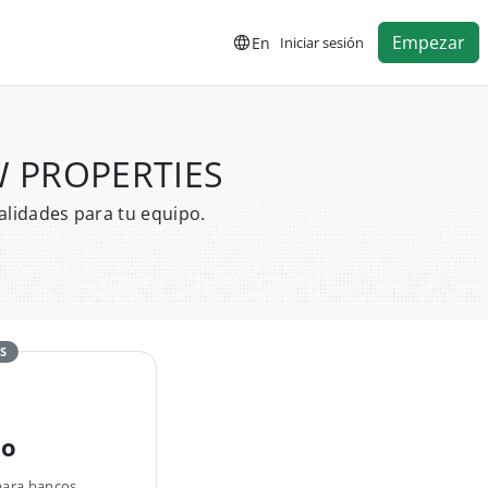
Empezar
En
Iniciar sesión
OW PROPERTIES
alidades para tu equipo.
S
no
para bancos,