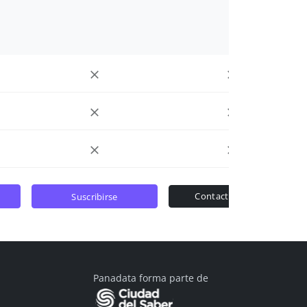
contactar ventas
suscribirse
Panadata forma parte de