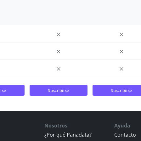
irse
suscribirse
suscribirse
Nosotros
Ayuda
¿Por qué Panadata?
Contacto