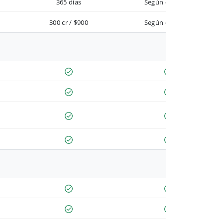
365 días
Según contrato
300 cr / $900
Según contrato