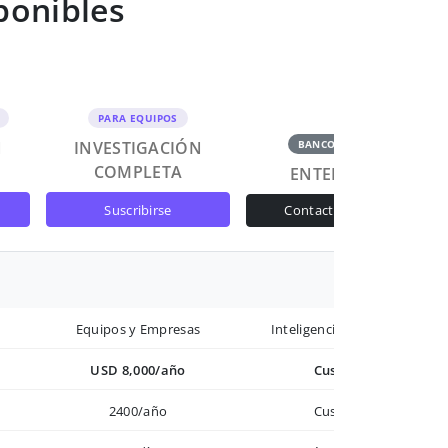
ponibles
PARA EQUIPOS
N
INVESTIGACIÓN
BANCOS Y GOB
COMPLETA
ENTERPRISE
suscribirse
contactar ventas
Equipos y Empresas
Inteligencia avanzada
USD 8,000/año
Custom
2400/año
Custom