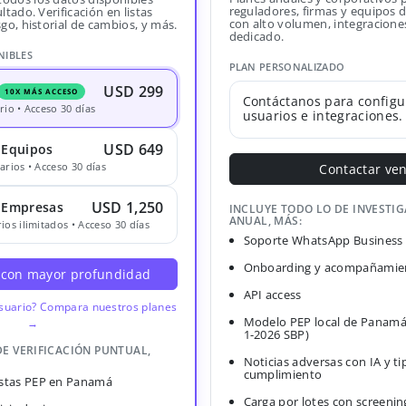
reguladores, firmas y equipos
ltado. Verificación en listas
con alto volumen, integracione
sgo, historial de cambios, y más.
dedicado.
NIBLES
PLAN PERSONALIZADO
USD 299
10X MÁS ACCESO
Contáctanos para configu
rio • Acceso 30 días
usuarios e integraciones.
USD 649
 Equipos
arios • Acceso 30 días
Contactar ve
USD 1,250
· Empresas
INCLUYE TODO LO DE INVESTI
ANUAL, MÁS:
ios ilimitados • Acceso 30 días
Soporte WhatsApp Business
Onboarding y acompañamien
 con mayor profundidad
API access
usuario? Compara nuestros planes
Modelo PEP local de Panamá
→
1-2026 SBP)
DE VERIFICACIÓN PUNTUAL,
Noticias adversas con IA y ti
cumplimiento
Listas PEP en Panamá
Carga por lotes con screenin