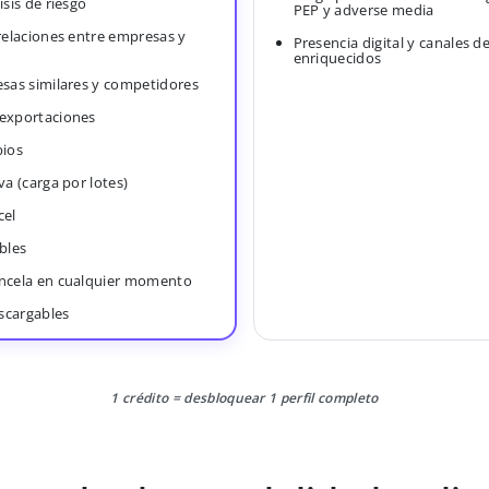
isis de riesgo
PEP y adverse media
 relaciones entre empresas y
Presencia digital y canales d
enriquecidos
esas similares y competidores
 exportaciones
bios
va (carga por lotes)
cel
bles
ancela en cualquier momento
scargables
1 crédito = desbloquear 1 perfil completo