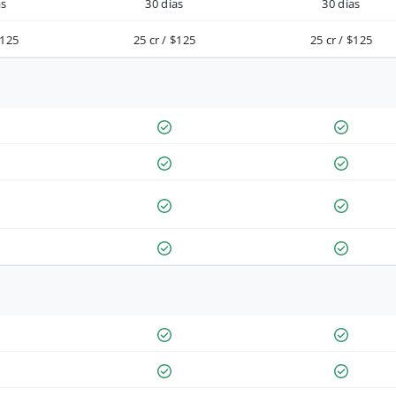
as
30 días
30 días
$125
25 cr / $125
25 cr / $125