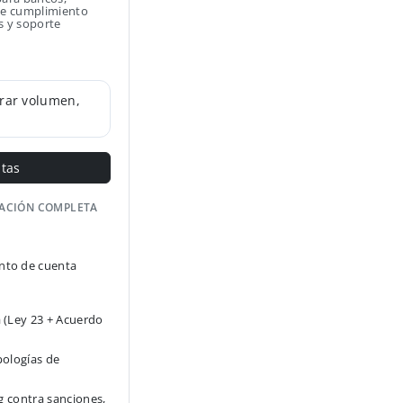
 de cumplimiento
s y soporte
rar volumen,
ntas
GACIÓN COMPLETA
to de cuenta
 (Ley 23 + Acuerdo
pologías de
g contra sanciones,