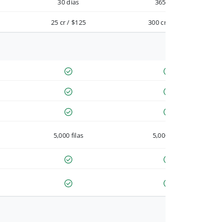
30 días
365 días
25 cr / $125
300 cr / $900
5,000 filas
5,000 filas