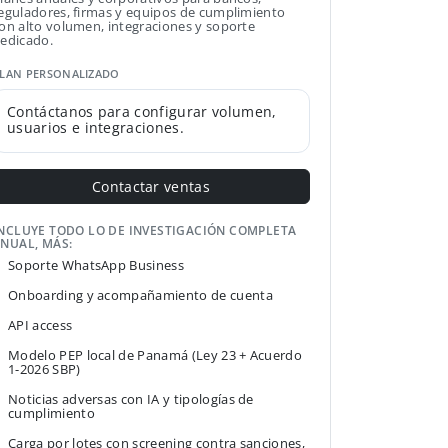
eguladores, firmas y equipos de cumplimiento
on alto volumen, integraciones y soporte
edicado.
LAN PERSONALIZADO
Contáctanos para configurar volumen,
usuarios e integraciones.
Contactar ventas
NCLUYE TODO LO DE INVESTIGACIÓN COMPLETA
NUAL, MÁS:
Soporte WhatsApp Business
Onboarding y acompañamiento de cuenta
API access
Modelo PEP local de Panamá (Ley 23 + Acuerdo
1-2026 SBP)
Noticias adversas con IA y tipologías de
cumplimiento
Carga por lotes con screening contra sanciones,