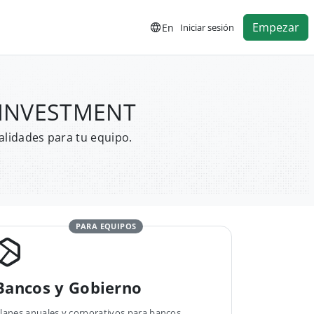
Empezar
En
Iniciar sesión
U INVESTMENT
alidades para tu equipo.
PARA EQUIPOS
Bancos y Gobierno
lanes anuales y corporativos para bancos,