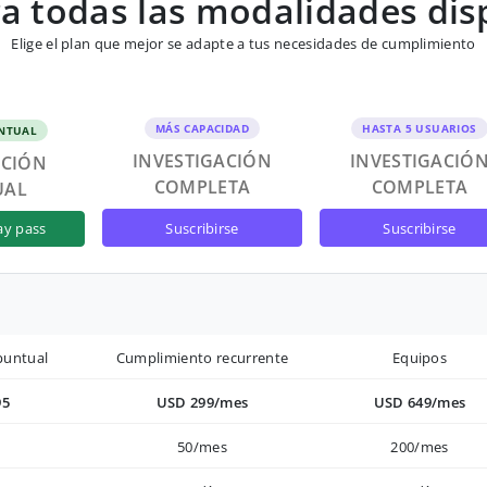
 todas las modalidades dis
Elige el plan que mejor se adapte a tus necesidades de cumplimiento
MÁS CAPACIDAD
HASTA 5 USUARIOS
NTUAL
INVESTIGACIÓN
INVESTIGACIÓ
ACIÓN
COMPLETA
COMPLETA
UAL
suscribirse
suscribirse
ay pass
puntual
Cumplimiento recurrente
Equipos
95
USD 299/mes
USD 649/mes
50/mes
200/mes