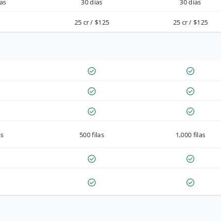
as
30 días
30 días
25 cr / $125
25 cr / $125
as
500 filas
1,000 filas