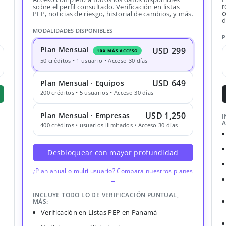
r
sobre el perfil consultado. Verificación en listas
c
PEP, noticias de riesgo, historial de cambios, y más.
d
MODALIDADES DISPONIBLES
P
Plan Mensual
USD 299
10X MÁS ACCESO
50 créditos • 1 usuario • Acceso 30 días
USD 649
Plan Mensual · Equipos
200 créditos • 5 usuarios • Acceso 30 días
USD 1,250
Plan Mensual · Empresas
I
A
400 créditos • usuarios ilimitados • Acceso 30 días
Desbloquear con mayor profundidad
¿Plan anual o multi usuario? Compara nuestros planes
→
INCLUYE TODO LO DE VERIFICACIÓN PUNTUAL,
MÁS:
Verificación en Listas PEP en Panamá