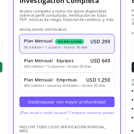
Investigación Completa
P
Acceso completo a todos los datos disponibles
r
sobre el perfil consultado. Verificación en listas
c
PEP, noticias de riesgo, historial de cambios, y más.
d
MODALIDADES DISPONIBLES
P
Plan Mensual
USD 299
10X MÁS ACCESO
50 créditos • 1 usuario • Acceso 30 días
USD 649
Plan Mensual · Equipos
200 créditos • 5 usuarios • Acceso 30 días
USD 1,250
Plan Mensual · Empresas
I
A
400 créditos • usuarios ilimitados • Acceso 30 días
Desbloquear con mayor profundidad
¿Plan anual o multi usuario? Compara nuestros planes
→
INCLUYE TODO LO DE VERIFICACIÓN PUNTUAL,
MÁS: