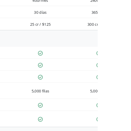
400/mes
2400/año
30 días
365 días
25 cr / $125
300 cr / $900
5,000 filas
5,000 filas