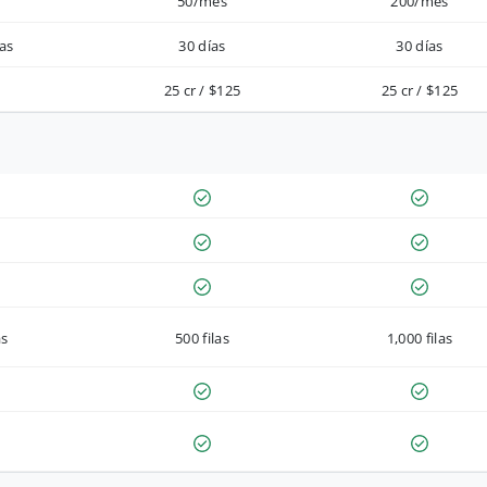
50/mes
200/mes
as
30 días
30 días
25 cr / $125
25 cr / $125
as
500 filas
1,000 filas