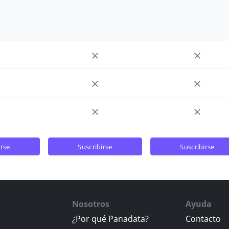
irse
suscribirse
suscribirse
Nosotros
Ayuda
¿Por qué Panadata?
Contacto