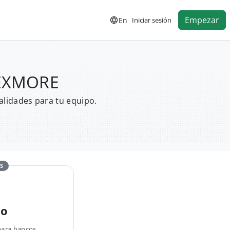
Empezar
En
Iniciar sesión
LEXMORE
alidades para tu equipo.
S
no
para bancos,