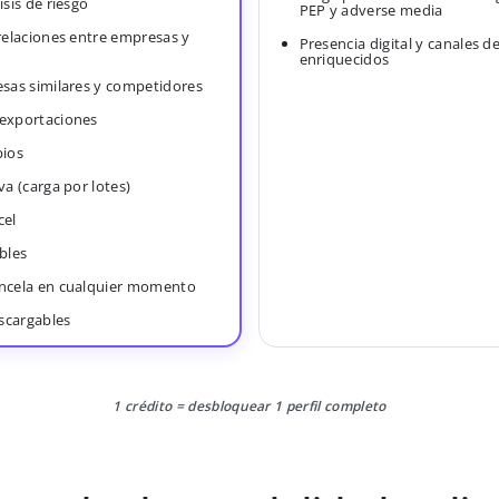
isis de riesgo
PEP y adverse media
 relaciones entre empresas y
Presencia digital y canales d
enriquecidos
esas similares y competidores
 exportaciones
bios
va (carga por lotes)
cel
bles
ancela en cualquier momento
scargables
1 crédito = desbloquear 1 perfil completo