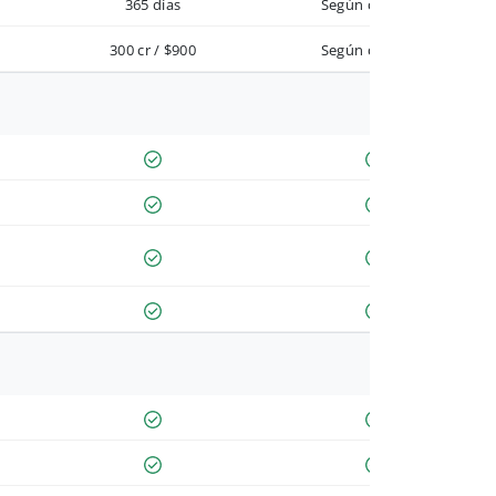
365 días
Según contrato
300 cr / $900
Según contrato