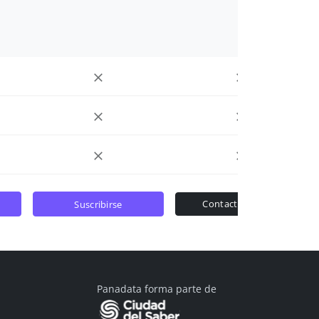
contactar ventas
suscribirse
Panadata forma parte de