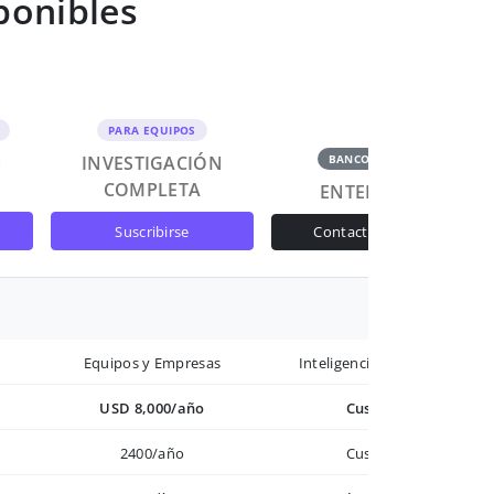
ponibles
PARA EQUIPOS
N
INVESTIGACIÓN
BANCOS Y GOB
COMPLETA
ENTERPRISE
suscribirse
contactar ventas
Equipos y Empresas
Inteligencia avanzada
USD 8,000/año
Custom
2400/año
Custom