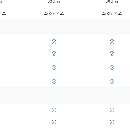
as
30 días
30 días
$125
25 cr / $125
25 cr / $125