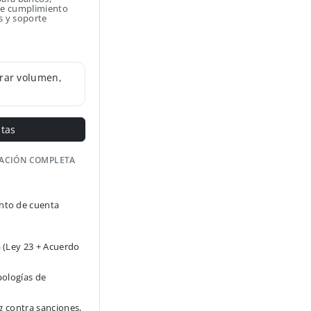
 de cumplimiento
s y soporte
rar volumen,
ntas
GACIÓN COMPLETA
to de cuenta
 (Ley 23 + Acuerdo
pologías de
g contra sanciones,