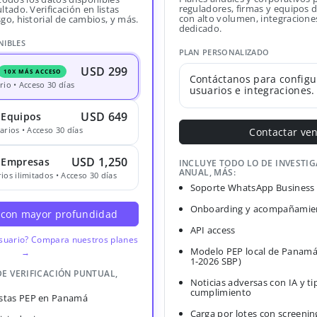
reguladores, firmas y equipos
ltado. Verificación en listas
con alto volumen, integracione
sgo, historial de cambios, y más.
dedicado.
NIBLES
PLAN PERSONALIZADO
USD 299
10X MÁS ACCESO
Contáctanos para configu
rio • Acceso 30 días
usuarios e integraciones.
USD 649
 Equipos
arios • Acceso 30 días
Contactar ve
USD 1,250
· Empresas
INCLUYE TODO LO DE INVESTI
ANUAL, MÁS:
ios ilimitados • Acceso 30 días
Soporte WhatsApp Business
Onboarding y acompañamien
 con mayor profundidad
API access
usuario? Compara nuestros planes
Modelo PEP local de Panamá
→
1-2026 SBP)
DE VERIFICACIÓN PUNTUAL,
Noticias adversas con IA y ti
cumplimiento
Listas PEP en Panamá
Carga por lotes con screenin