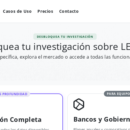
Casos de Uso
Precios
Contacto
DESBLOQUEA TU INVESTIGACIÓN
quea tu investigación sobre 
pecífica, explora el mercado o accede a todas las funcion
PARA EQUIPO
S PROFUNDIDAD
Bancos y Gobier
ión Completa
Planes anuales y corporativos 
todos los datos disponibles