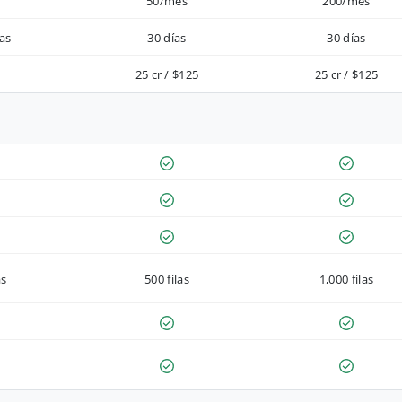
50/mes
200/mes
as
30 días
30 días
25 cr / $125
25 cr / $125
as
500 filas
1,000 filas