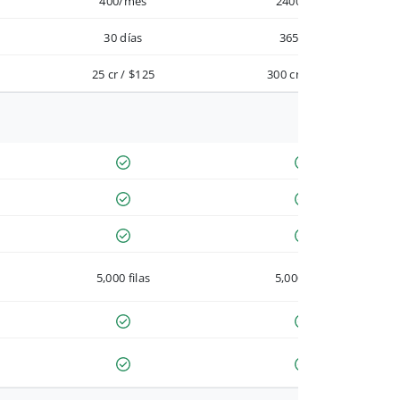
400/mes
2400/año
30 días
365 días
25 cr / $125
300 cr / $900
5,000 filas
5,000 filas