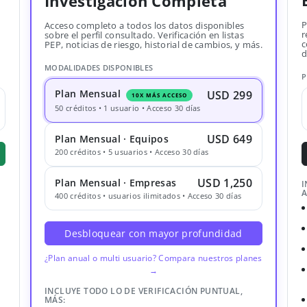
Investigación Completa
P
Acceso completo a todos los datos disponibles
r
sobre el perfil consultado. Verificación en listas
c
PEP, noticias de riesgo, historial de cambios, y más.
d
MODALIDADES DISPONIBLES
P
Plan Mensual
USD 299
10X MÁS ACCESO
50 créditos • 1 usuario • Acceso 30 días
USD 649
Plan Mensual · Equipos
200 créditos • 5 usuarios • Acceso 30 días
USD 1,250
Plan Mensual · Empresas
I
A
400 créditos • usuarios ilimitados • Acceso 30 días
Desbloquear con mayor profundidad
¿Plan anual o multi usuario? Compara nuestros planes
→
INCLUYE TODO LO DE VERIFICACIÓN PUNTUAL,
MÁS: