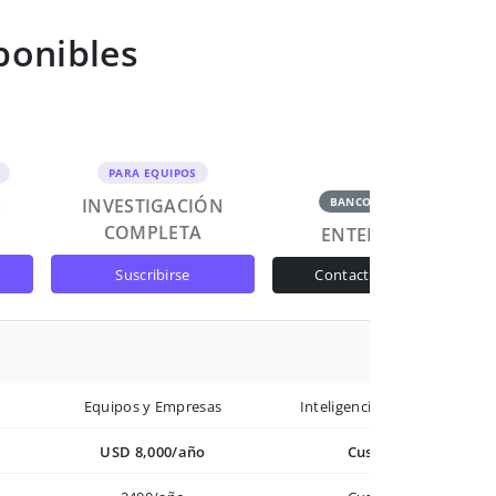
ponibles
PARA EQUIPOS
N
INVESTIGACIÓN
BANCOS Y GOB
COMPLETA
ENTERPRISE
suscribirse
contactar ventas
Equipos y Empresas
Inteligencia avanzada
USD 8,000/año
Custom