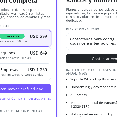
Bancos y Gobier
ión Completa
Planes anuales y corporativos 
todos los datos disponibles
reguladores, firmas y equipos
ltado. Verificación en listas
con alto volumen, integracione
sgo, historial de cambios, y más.
dedicado.
NIBLES
PLAN PERSONALIZADO
USD 299
10X MÁS ACCESO
Contáctanos para configu
rio • Acceso 30 días
usuarios e integraciones.
USD 649
 Equipos
arios • Acceso 30 días
Contactar ve
USD 1,250
· Empresas
INCLUYE TODO LO DE INVESTI
ANUAL, MÁS:
ios ilimitados • Acceso 30 días
Soporte WhatsApp Business
Onboarding y acompañamien
 con mayor profundidad
API access
usuario? Compara nuestros planes
Modelo PEP local de Panamá
→
1-2026 SBP)
DE VERIFICACIÓN PUNTUAL,
Noticias adversas con IA y ti