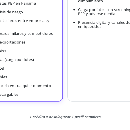
cumplimiento
Listas PEP en Panamá
Carga por lotes con screenin
isis de riesgo
PEP y adverse media
 relaciones entre empresas y
Presencia digital y canales d
enriquecidos
esas similares y competidores
 exportaciones
bios
va (carga por lotes)
cel
bles
ancela en cualquier momento
scargables
1 crédito = desbloquear 1 perfil completo