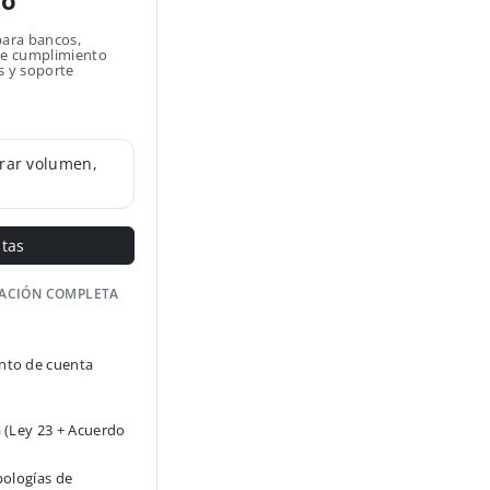
no
para bancos,
 de cumplimiento
s y soporte
rar volumen,
ntas
GACIÓN COMPLETA
to de cuenta
 (Ley 23 + Acuerdo
pologías de