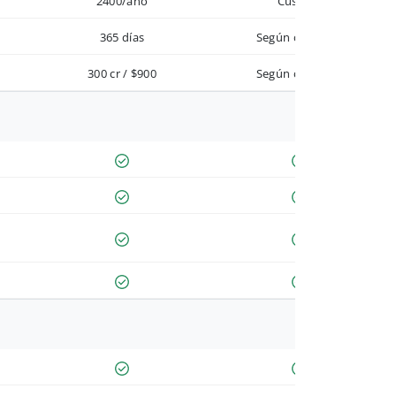
2400/año
Custom
365 días
Según contrato
300 cr / $900
Según contrato