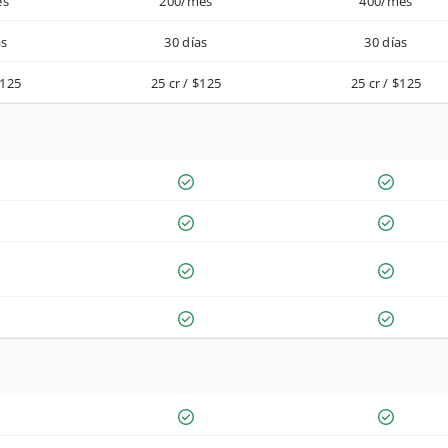
es
200/mes
400/mes
as
30 días
30 días
$125
25 cr / $125
25 cr / $125