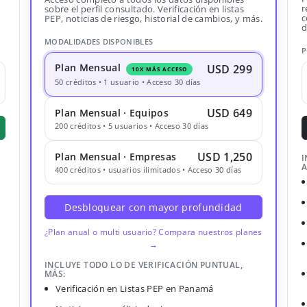
r
sobre el perfil consultado. Verificación en listas
c
PEP, noticias de riesgo, historial de cambios, y más.
d
MODALIDADES DISPONIBLES
P
Plan Mensual
USD 299
10X MÁS ACCESO
50 créditos • 1 usuario • Acceso 30 días
USD 649
Plan Mensual · Equipos
200 créditos • 5 usuarios • Acceso 30 días
USD 1,250
Plan Mensual · Empresas
I
A
400 créditos • usuarios ilimitados • Acceso 30 días
Desbloquear con mayor profundidad
¿Plan anual o multi usuario? Compara nuestros planes
→
INCLUYE TODO LO DE VERIFICACIÓN PUNTUAL,
MÁS:
Verificación en Listas PEP en Panamá