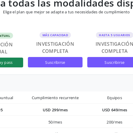
 todas las modalidades dis
Elige el plan que mejor se adapte a tus necesidades de cumplimiento
MÁS CAPACIDAD
HASTA 5 USUARIOS
NTUAL
INVESTIGACIÓN
INVESTIGACIÓ
ACIÓN
COMPLETA
COMPLETA
UAL
suscribirse
suscribirse
ay pass
puntual
Cumplimiento recurrente
Equipos
95
USD 299/mes
USD 649/mes
50/mes
200/mes