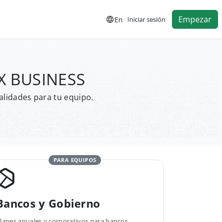
Empezar
En
Iniciar sesión
EX BUSINESS
alidades para tu equipo.
PARA EQUIPOS
Bancos y Gobierno
lanes anuales y corporativos para bancos,