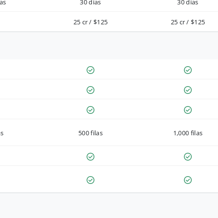
as
30 días
30 días
25 cr / $125
25 cr / $125
as
500 filas
1,000 filas