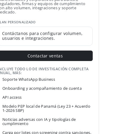
eguladores, firmas y equipos de cumplimiento
on alto volumen, integraciones y soporte
edicado.
LAN PERSONALIZADO
Contáctanos para configurar volumen,
usuarios e integraciones.
Contactar ventas
NCLUYE TODO LO DE INVESTIGACIÓN COMPLETA
NUAL, MÁS:
Soporte WhatsApp Business
Onboarding y acompañamiento de cuenta
API access
Modelo PEP local de Panamá (Ley 23 + Acuerdo
1-2026 SBP)
Noticias adversas con IA y tipologías de
cumplimiento
Carga por lotes con screening contra sanciones,