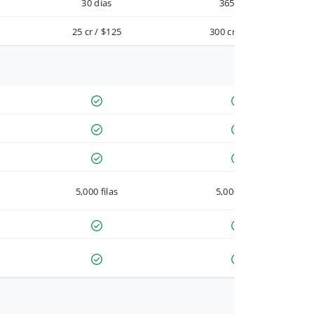
30 días
365 días
25 cr / $125
300 cr / $900
5,000 filas
5,000 filas