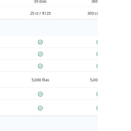
30 días
365 días
25 cr / $125
300 cr / $900
5,000 filas
5,000 filas