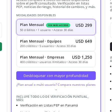
r
sobre el perfil consultado. Verificación en listas
c
PEP, noticias de riesgo, historial de cambios, y más.
d
MODALIDADES DISPONIBLES
P
Plan Mensual
USD 299
10X MÁS ACCESO
50 créditos • 1 usuario • Acceso 30 días
USD 649
Plan Mensual · Equipos
200 créditos • 5 usuarios • Acceso 30 días
USD 1,250
Plan Mensual · Empresas
I
A
400 créditos • usuarios ilimitados • Acceso 30 días
Desbloquear con mayor profundidad
¿Plan anual o multi usuario? Compara nuestros planes
→
INCLUYE TODO LO DE VERIFICACIÓN PUNTUAL,
MÁS:
Verificación en Listas PEP en Panamá