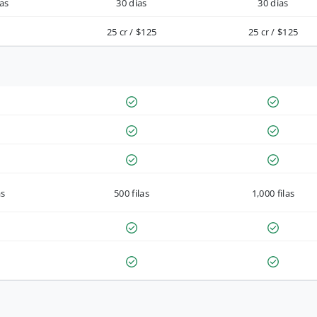
as
30 días
30 días
25 cr / $125
25 cr / $125
as
500 filas
1,000 filas