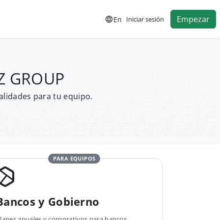
Empezar
En
Iniciar sesión
RZ GROUP
alidades para tu equipo.
PARA EQUIPOS
Bancos y Gobierno
lanes anuales y corporativos para bancos,