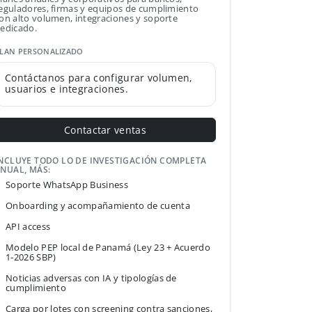
eguladores, firmas y equipos de cumplimiento
on alto volumen, integraciones y soporte
edicado.
LAN PERSONALIZADO
Contáctanos para configurar volumen,
usuarios e integraciones.
Contactar ventas
NCLUYE TODO LO DE INVESTIGACIÓN COMPLETA
NUAL, MÁS:
Soporte WhatsApp Business
Onboarding y acompañamiento de cuenta
API access
Modelo PEP local de Panamá (Ley 23 + Acuerdo
1-2026 SBP)
Noticias adversas con IA y tipologías de
cumplimiento
Carga por lotes con screening contra sanciones,