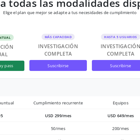
 todas las modalidades dis
Elige el plan que mejor se adapte a tus necesidades de cumplimiento
MÁS CAPACIDAD
HASTA 5 USUARIOS
NTUAL
INVESTIGACIÓN
INVESTIGACIÓ
ACIÓN
COMPLETA
COMPLETA
UAL
suscribirse
suscribirse
ay pass
puntual
Cumplimiento recurrente
Equipos
95
USD 299/mes
USD 649/mes
50/mes
200/mes