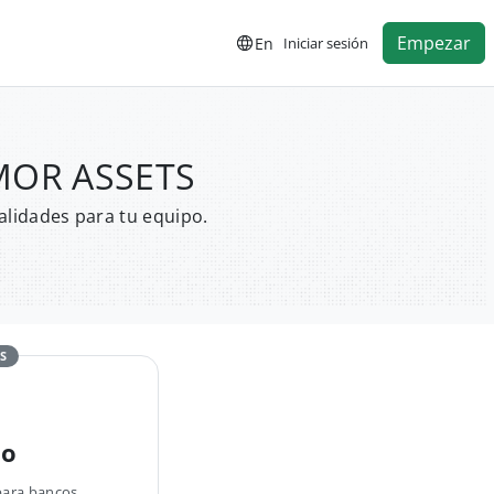
Empezar
En
Iniciar sesión
AMOR ASSETS
alidades para tu equipo.
S
no
para bancos,