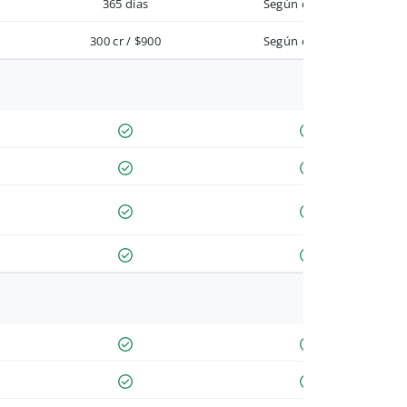
365 días
Según contrato
300 cr / $900
Según contrato