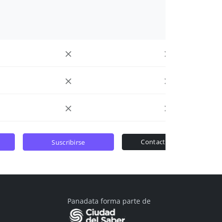
contactar ventas
suscribirse
Panadata forma parte de