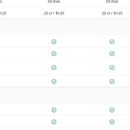
as
30 días
30 días
$125
25 cr / $125
25 cr / $125