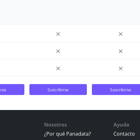
irse
suscribirse
suscribirse
Nosotros
Ayuda
¿Por qué Panadata?
Contacto