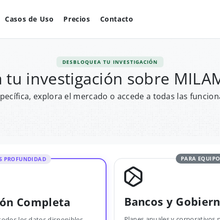
Casos de Uso
Precios
Contacto
DESBLOQUEA TU INVESTIGACIÓN
 tu investigación sobre MIL
pecífica, explora el mercado o accede a todas las funcion
PARA EQUIPO
S PROFUNDIDAD
Bancos y Gobier
ión Completa
Planes anuales y corporativos 
todos los datos disponibles