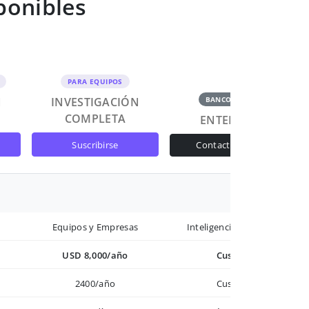
ponibles
PARA EQUIPOS
N
INVESTIGACIÓN
BANCOS Y GOB
COMPLETA
ENTERPRISE
suscribirse
contactar ventas
Equipos y Empresas
Inteligencia avanzada
USD 8,000/año
Custom
2400/año
Custom