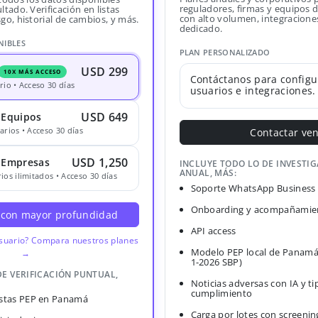
reguladores, firmas y equipos
ltado. Verificación en listas
con alto volumen, integracione
sgo, historial de cambios, y más.
dedicado.
NIBLES
PLAN PERSONALIZADO
USD 299
10X MÁS ACCESO
Contáctanos para configu
rio • Acceso 30 días
usuarios e integraciones.
USD 649
 Equipos
arios • Acceso 30 días
Contactar ve
USD 1,250
· Empresas
INCLUYE TODO LO DE INVESTI
ANUAL, MÁS:
ios ilimitados • Acceso 30 días
Soporte WhatsApp Business
Onboarding y acompañamien
 con mayor profundidad
API access
usuario? Compara nuestros planes
Modelo PEP local de Panamá
→
1-2026 SBP)
DE VERIFICACIÓN PUNTUAL,
Noticias adversas con IA y ti
cumplimiento
Listas PEP en Panamá
Carga por lotes con screenin