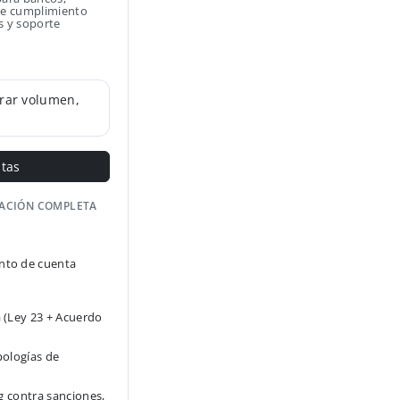
 de cumplimiento
s y soporte
rar volumen,
ntas
GACIÓN COMPLETA
to de cuenta
 (Ley 23 + Acuerdo
pologías de
g contra sanciones,