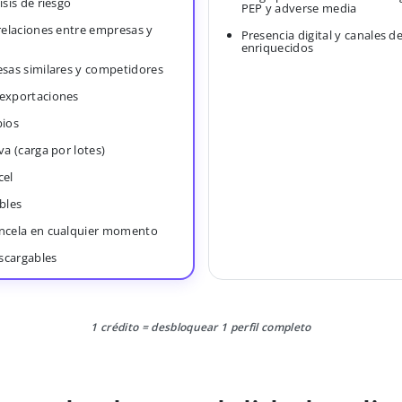
isis de riesgo
PEP y adverse media
 relaciones entre empresas y
Presencia digital y canales d
enriquecidos
esas similares y competidores
 exportaciones
bios
va (carga por lotes)
cel
bles
ancela en cualquier momento
scargables
1 crédito = desbloquear 1 perfil completo