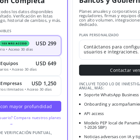
Bancos y Gobier
ión Completa
Planes anuales y corporativos 
todos los datos disponibles
reguladores, firmas y equipos
ltado. Verificación en listas
con alto volumen, integracione
sgo, historial de cambios, y más.
dedicado.
NIBLES
PLAN PERSONALIZADO
USD 299
10X MÁS ACCESO
Contáctanos para configu
rio • Acceso 30 días
usuarios e integraciones.
USD 649
 Equipos
arios • Acceso 30 días
Contactar ve
USD 1,250
· Empresas
INCLUYE TODO LO DE INVESTI
ANUAL, MÁS:
ios ilimitados • Acceso 30 días
Soporte WhatsApp Business
Onboarding y acompañamien
 con mayor profundidad
API access
usuario? Compara nuestros planes
Modelo PEP local de Panamá
→
1-2026 SBP)
DE VERIFICACIÓN PUNTUAL,
Noticias adversas con IA y ti