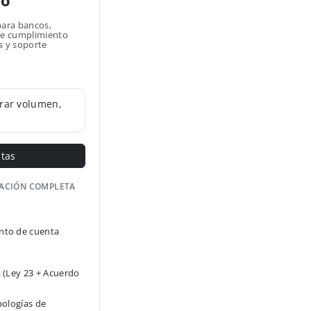
no
para bancos,
 de cumplimiento
s y soporte
rar volumen,
ntas
GACIÓN COMPLETA
to de cuenta
 (Ley 23 + Acuerdo
pologías de