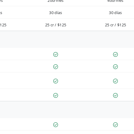
es
200/mes
400/mes
as
30 días
30 días
$125
25 cr / $125
25 cr / $125