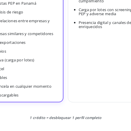
cumplimiento
Listas PEP en Panamá
Carga por lotes con screenin
isis de riesgo
PEP y adverse media
 relaciones entre empresas y
Presencia digital y canales d
enriquecidos
esas similares y competidores
 exportaciones
bios
va (carga por lotes)
cel
bles
ancela en cualquier momento
scargables
1 crédito = desbloquear 1 perfil completo