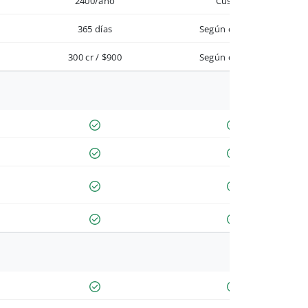
2400/año
Custom
365 días
Según contrato
300 cr / $900
Según contrato