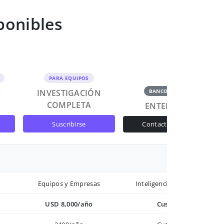
ponibles
PARA EQUIPOS
N
INVESTIGACIÓN
BANCOS Y GOB
COMPLETA
ENTERPRISE
suscribirse
contactar ventas
Equipos y Empresas
Inteligencia avanzada
USD 8,000/año
Custom