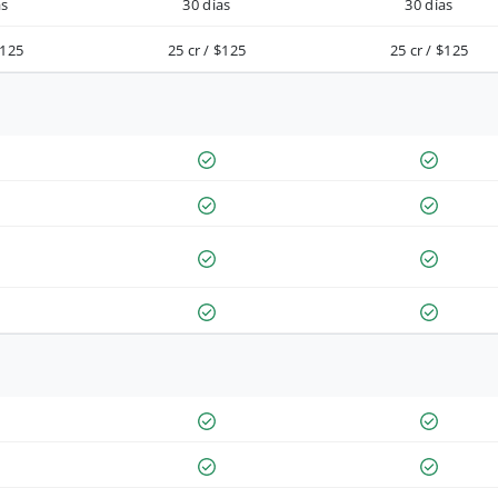
as
30 días
30 días
$125
25 cr / $125
25 cr / $125