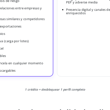
isis de riesgo
PEP y adverse media
 relaciones entre empresas y
Presencia digital y canales d
enriquecidos
esas similares y competidores
 exportaciones
bios
va (carga por lotes)
cel
bles
ancela en cualquier momento
scargables
1 crédito = desbloquear 1 perfil completo