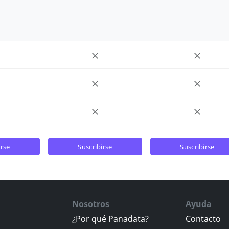
irse
suscribirse
suscribirse
Nosotros
Ayuda
¿Por qué Panadata?
Contacto