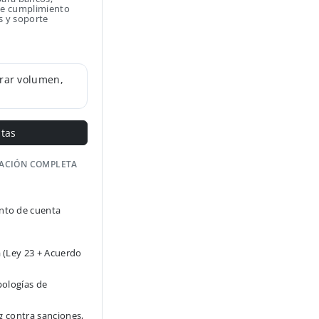
 de cumplimiento
s y soporte
rar volumen,
ntas
GACIÓN COMPLETA
to de cuenta
 (Ley 23 + Acuerdo
pologías de
g contra sanciones,