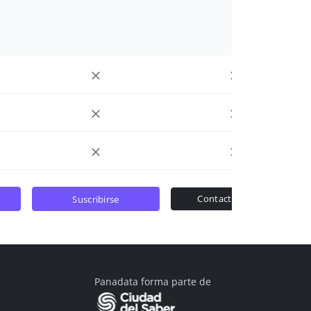
contactar ventas
suscribirse
Panadata forma parte de