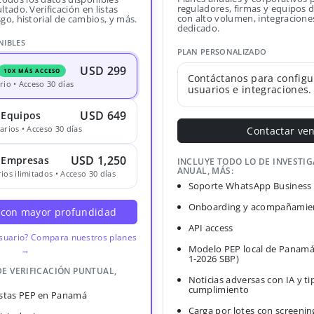
reguladores, firmas y equipos
ltado. Verificación en listas
con alto volumen, integracione
sgo, historial de cambios, y más.
dedicado.
NIBLES
PLAN PERSONALIZADO
USD 299
10X MÁS ACCESO
Contáctanos para configu
rio • Acceso 30 días
usuarios e integraciones.
USD 649
 Equipos
arios • Acceso 30 días
Contactar ve
USD 1,250
· Empresas
INCLUYE TODO LO DE INVESTI
ANUAL, MÁS:
ios ilimitados • Acceso 30 días
Soporte WhatsApp Business
Onboarding y acompañamien
 con mayor profundidad
API access
usuario? Compara nuestros planes
Modelo PEP local de Panamá
→
1-2026 SBP)
DE VERIFICACIÓN PUNTUAL,
Noticias adversas con IA y ti
cumplimiento
Listas PEP en Panamá
Carga por lotes con screenin