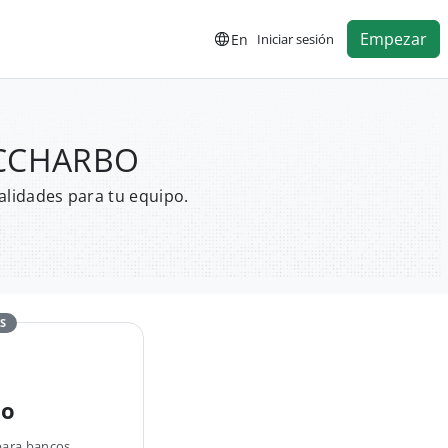
Empezar
En
Iniciar sesión
SOCCHARBO
alidades para tu equipo.
S
no
para bancos,