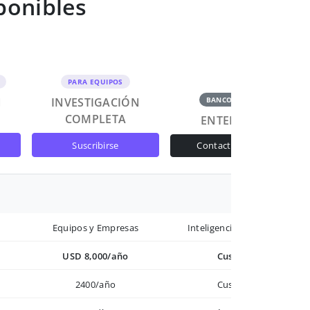
ponibles
PARA EQUIPOS
N
INVESTIGACIÓN
BANCOS Y GOB
COMPLETA
ENTERPRISE
suscribirse
contactar ventas
Equipos y Empresas
Inteligencia avanzada
USD 8,000/año
Custom
2400/año
Custom