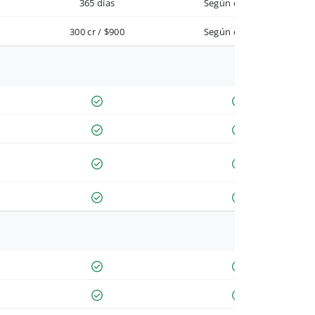
365 días
Según contrato
300 cr / $900
Según contrato