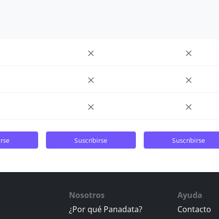
irse
suscribirse
suscribirse
Nosotros
Ayuda
¿Por qué Panadata?
Contacto