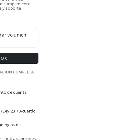
 de cumplimiento
s y soporte
rar volumen,
ntas
GACIÓN COMPLETA
to de cuenta
 (Ley 23 + Acuerdo
pologías de
g contra sanciones,