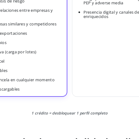
isis de riesgo
PEP y adverse media
 relaciones entre empresas y
Presencia digital y canales d
enriquecidos
esas similares y competidores
 exportaciones
bios
va (carga por lotes)
cel
bles
ancela en cualquier momento
scargables
1 crédito = desbloquear 1 perfil completo