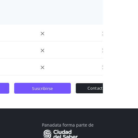
contactar ventas
suscribirse
Panadata forma parte de