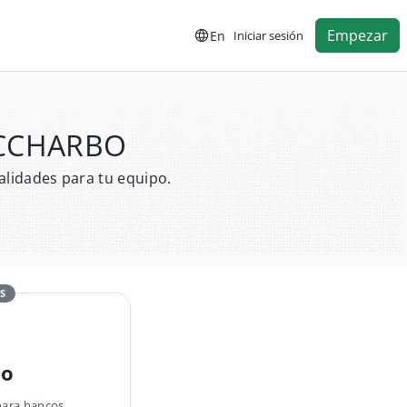
Empezar
En
Iniciar sesión
SOCCHARBO
alidades para tu equipo.
S
no
para bancos,