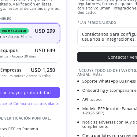
reguladores, firmas y equipos
ltado. Verificación en listas
con alto volumen, integracione
sgo, historial de cambios, y más.
dedicado.
NIBLES
PLAN PERSONALIZADO
USD 299
10X MÁS ACCESO
Contáctanos para configu
rio • Acceso 30 días
usuarios e integraciones.
USD 649
 Equipos
arios • Acceso 30 días
Contactar ve
USD 1,250
· Empresas
INCLUYE TODO LO DE INVESTI
ANUAL, MÁS:
ios ilimitados • Acceso 30 días
Soporte WhatsApp Business
Onboarding y acompañamien
 con mayor profundidad
API access
usuario? Compara nuestros planes
Modelo PEP local de Panamá
→
1-2026 SBP)
DE VERIFICACIÓN PUNTUAL,
Noticias adversas con IA y ti
cumplimiento
Listas PEP en Panamá
Carga por lotes con screenin