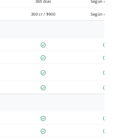
365 días
Según contrato
300 cr / $900
Según contrato