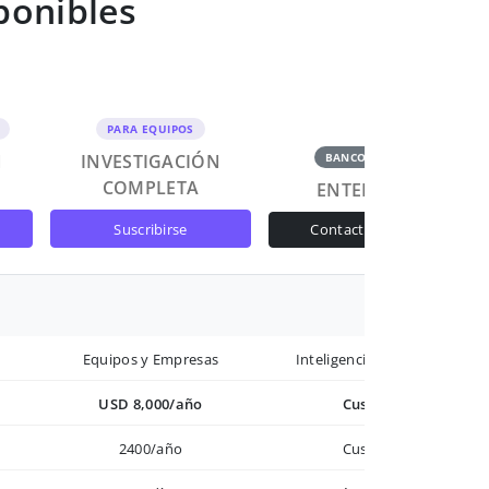
ponibles
PARA EQUIPOS
N
INVESTIGACIÓN
BANCOS Y GOB
COMPLETA
ENTERPRISE
suscribirse
contactar ventas
Equipos y Empresas
Inteligencia avanzada
USD 8,000/año
Custom
2400/año
Custom