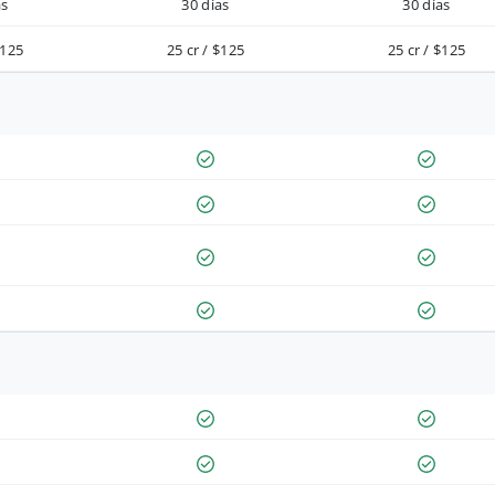
as
30 días
30 días
$125
25 cr / $125
25 cr / $125