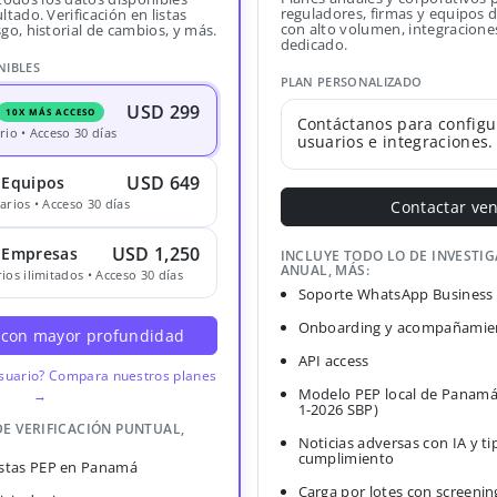
reguladores, firmas y equipos
ltado. Verificación en listas
con alto volumen, integracione
sgo, historial de cambios, y más.
dedicado.
NIBLES
PLAN PERSONALIZADO
USD 299
10X MÁS ACCESO
Contáctanos para configu
rio • Acceso 30 días
usuarios e integraciones.
USD 649
 Equipos
arios • Acceso 30 días
Contactar ve
USD 1,250
· Empresas
INCLUYE TODO LO DE INVESTI
ANUAL, MÁS:
ios ilimitados • Acceso 30 días
Soporte WhatsApp Business
Onboarding y acompañamien
 con mayor profundidad
API access
usuario? Compara nuestros planes
Modelo PEP local de Panamá
→
1-2026 SBP)
DE VERIFICACIÓN PUNTUAL,
Noticias adversas con IA y ti
cumplimiento
Listas PEP en Panamá
Carga por lotes con screenin