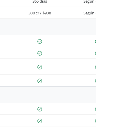
365 días
Según contrato
300 cr / $900
Según contrato