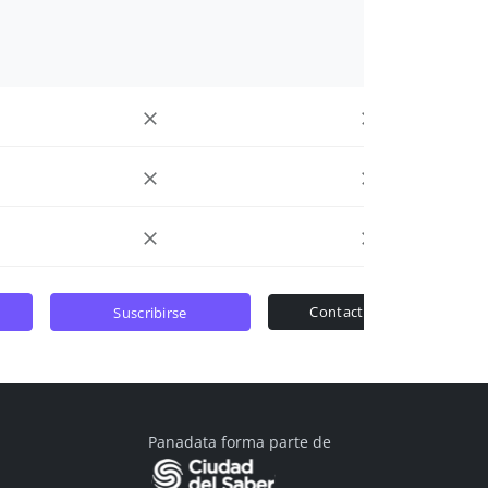
contactar ventas
suscribirse
Panadata forma parte de