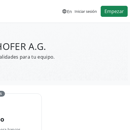
Empezar
En
Iniciar sesión
HOFER A.G.
alidades para tu equipo.
S
no
para bancos,