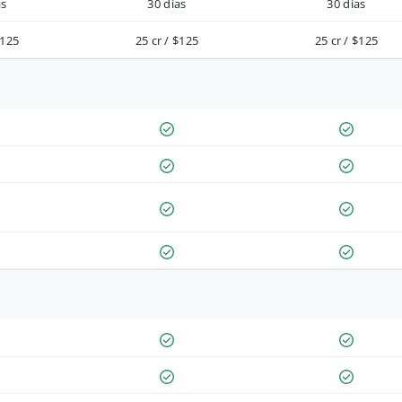
as
30 días
30 días
$125
25 cr / $125
25 cr / $125