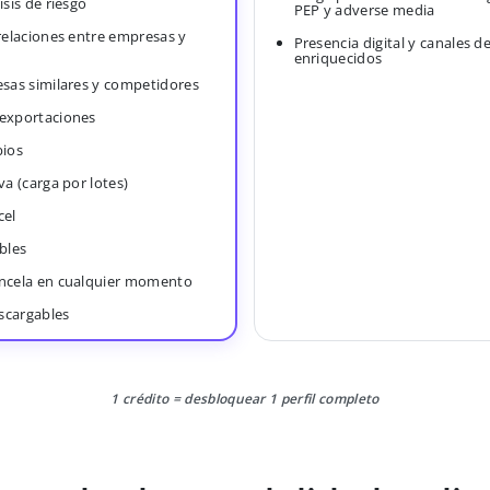
isis de riesgo
PEP y adverse media
 relaciones entre empresas y
Presencia digital y canales d
enriquecidos
esas similares y competidores
 exportaciones
bios
va (carga por lotes)
cel
bles
ancela en cualquier momento
scargables
1 crédito = desbloquear 1 perfil completo