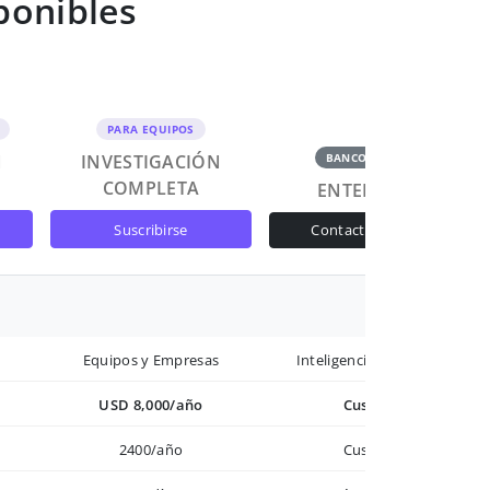
ponibles
PARA EQUIPOS
N
INVESTIGACIÓN
BANCOS Y GOB
COMPLETA
ENTERPRISE
suscribirse
contactar ventas
Equipos y Empresas
Inteligencia avanzada
USD 8,000/año
Custom
2400/año
Custom