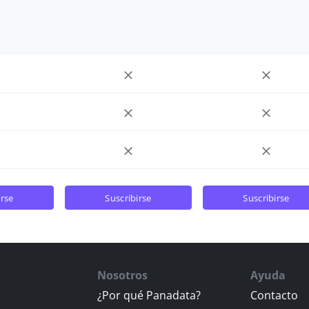
irse
suscribirse
suscribirse
Nosotros
Ayuda
¿Por qué Panadata?
Contacto