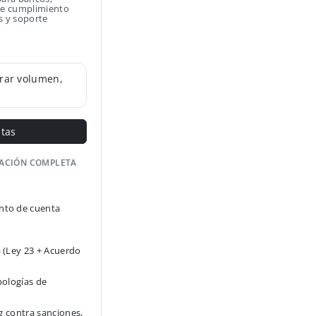
 de cumplimiento
s y soporte
rar volumen,
ntas
GACIÓN COMPLETA
to de cuenta
 (Ley 23 + Acuerdo
pologías de
g contra sanciones,