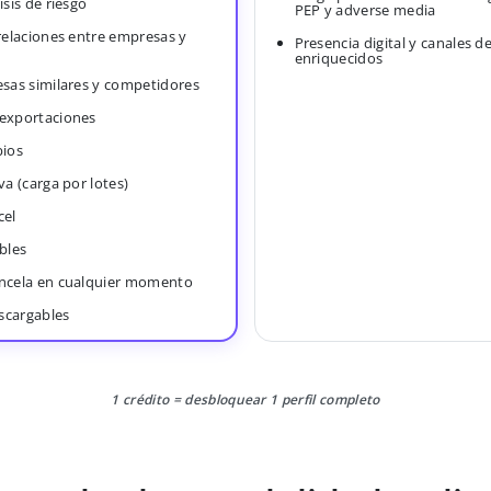
isis de riesgo
PEP y adverse media
 relaciones entre empresas y
Presencia digital y canales d
enriquecidos
esas similares y competidores
 exportaciones
bios
va (carga por lotes)
cel
bles
ancela en cualquier momento
scargables
1 crédito = desbloquear 1 perfil completo