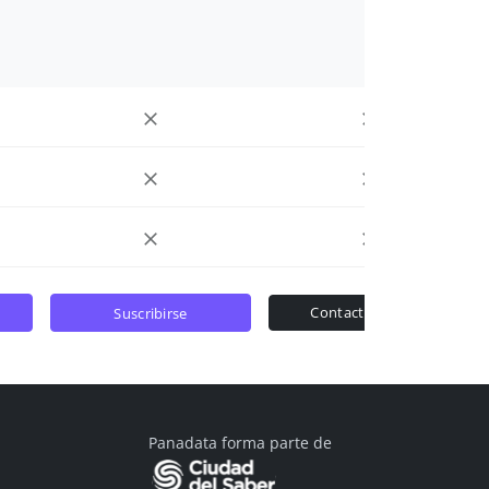
contactar ventas
suscribirse
Panadata forma parte de