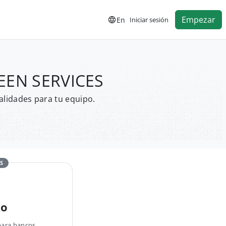
Empezar
En
Iniciar sesión
TEEN SERVICES
alidades para tu equipo.
S
no
para bancos,