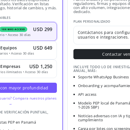
reguladores, firmas y equipos
ltado. Verificación en listas
con alto volumen, integracione
sgo, historial de cambios, y más.
dedicado.
NIBLES
PLAN PERSONALIZADO
USD 299
10X MÁS ACCESO
Contáctanos para configu
rio • Acceso 30 días
usuarios e integraciones.
USD 649
 Equipos
arios • Acceso 30 días
Contactar ve
USD 1,250
· Empresas
INCLUYE TODO LO DE INVESTI
ANUAL, MÁS:
ios ilimitados • Acceso 30 días
Soporte WhatsApp Business
Onboarding y acompañamien
 con mayor profundidad
API access
usuario? Compara nuestros planes
Modelo PEP local de Panamá
→
1-2026 SBP)
DE VERIFICACIÓN PUNTUAL,
Noticias adversas con IA y ti
cumplimiento
Listas PEP en Panamá
Carga por lotes con screenin