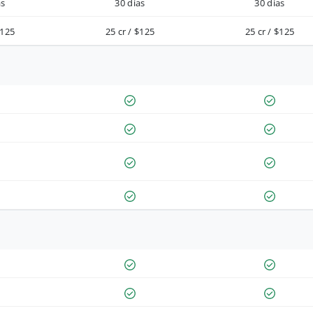
as
30 días
30 días
$125
25 cr / $125
25 cr / $125