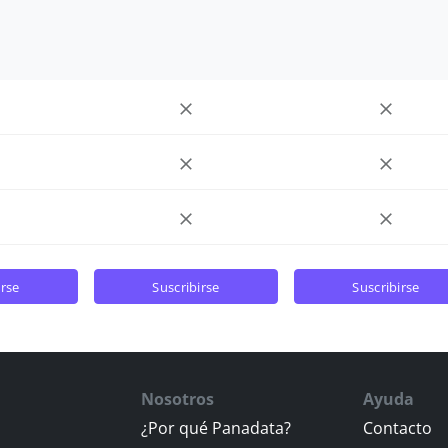
irse
suscribirse
suscribirse
Nosotros
Ayuda
¿Por qué Panadata?
Contacto