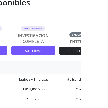
ponibles
PARA EQUIPOS
N
INVESTIGACIÓN
BANCOS Y GOB
COMPLETA
ENTERPRISE
suscribirse
contactar ventas
Equipos y Empresas
Inteligencia avanzada
USD 8,000/año
Custom
2400/año
Custom