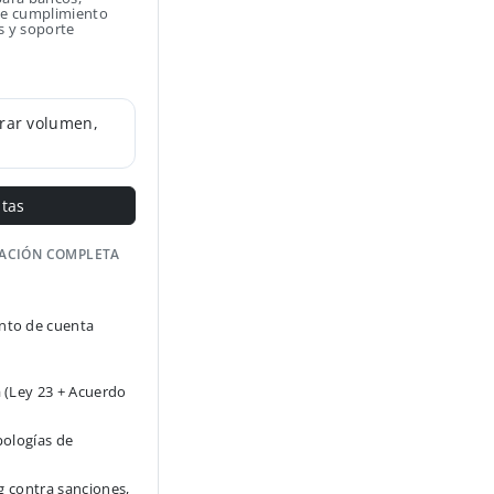
 de cumplimiento
s y soporte
rar volumen,
ntas
GACIÓN COMPLETA
to de cuenta
 (Ley 23 + Acuerdo
pologías de
g contra sanciones,