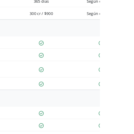
365 días
Según contrato
300 cr / $900
Según contrato