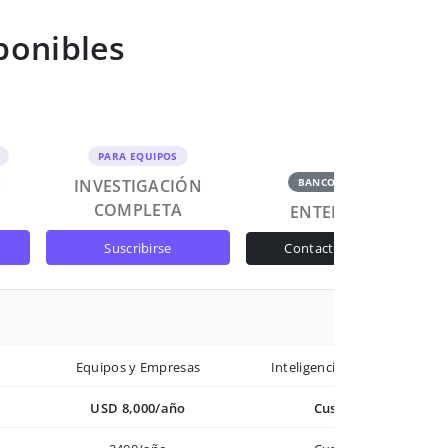
ponibles
PARA EQUIPOS
N
INVESTIGACIÓN
BANCOS Y GOB
COMPLETA
ENTERPRISE
suscribirse
contactar ventas
Equipos y Empresas
Inteligencia avanzada
USD 8,000/año
Custom