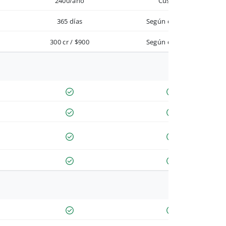
2400/año
Custom
365 días
Según contrato
300 cr / $900
Según contrato