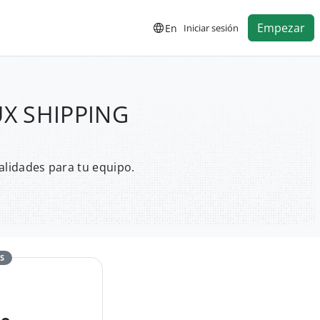
Empezar
En
Iniciar sesión
UX SHIPPING
alidades para tu equipo.
S