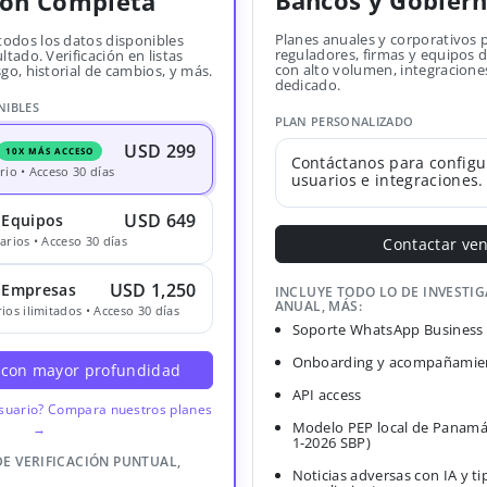
Bancos y Gobier
ión Completa
Planes anuales y corporativos 
todos los datos disponibles
reguladores, firmas y equipos
ltado. Verificación en listas
con alto volumen, integracione
sgo, historial de cambios, y más.
dedicado.
NIBLES
PLAN PERSONALIZADO
USD 299
10X MÁS ACCESO
Contáctanos para configu
rio • Acceso 30 días
usuarios e integraciones.
USD 649
 Equipos
arios • Acceso 30 días
Contactar ve
USD 1,250
· Empresas
INCLUYE TODO LO DE INVESTI
ANUAL, MÁS:
ios ilimitados • Acceso 30 días
Soporte WhatsApp Business
Onboarding y acompañamien
 con mayor profundidad
API access
usuario? Compara nuestros planes
Modelo PEP local de Panamá
→
1-2026 SBP)
DE VERIFICACIÓN PUNTUAL,
Noticias adversas con IA y ti