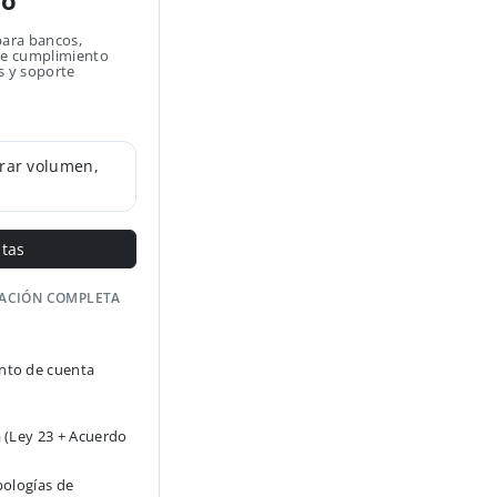
no
para bancos,
 de cumplimiento
s y soporte
rar volumen,
ntas
GACIÓN COMPLETA
to de cuenta
 (Ley 23 + Acuerdo
pologías de