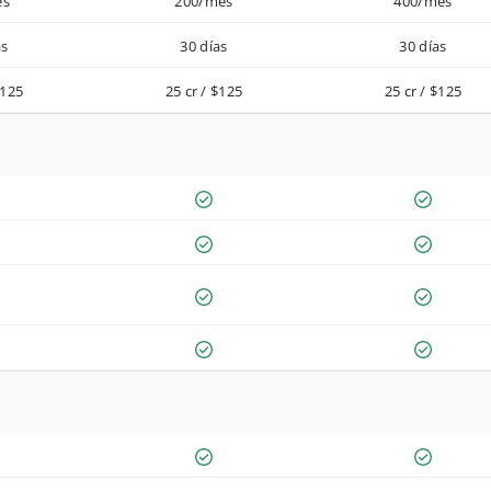
es
200/mes
400/mes
as
30 días
30 días
$125
25 cr / $125
25 cr / $125