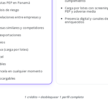
cumplimiento
Listas PEP en Panamá
Carga por lotes con screenin
isis de riesgo
PEP y adverse media
 relaciones entre empresas y
Presencia digital y canales d
enriquecidos
esas similares y competidores
 exportaciones
bios
va (carga por lotes)
cel
bles
ancela en cualquier momento
scargables
1 crédito = desbloquear 1 perfil completo