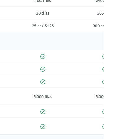
400/mes
2400/año
30 días
365 días
25 cr / $125
300 cr / $900
5,000 filas
5,000 filas