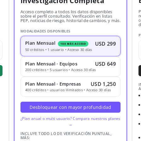
Investigación Completa
P
Acceso completo a todos los datos disponibles
r
sobre el perfil consultado. Verificación en listas
c
PEP, noticias de riesgo, historial de cambios, y más.
d
MODALIDADES DISPONIBLES
P
Plan Mensual
USD 299
10X MÁS ACCESO
50 créditos • 1 usuario • Acceso 30 días
USD 649
Plan Mensual · Equipos
200 créditos • 5 usuarios • Acceso 30 días
USD 1,250
Plan Mensual · Empresas
I
A
400 créditos • usuarios ilimitados • Acceso 30 días
Desbloquear con mayor profundidad
¿Plan anual o multi usuario? Compara nuestros planes
→
INCLUYE TODO LO DE VERIFICACIÓN PUNTUAL,
MÁS: