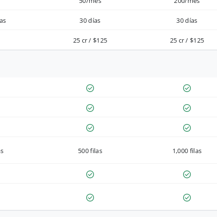
50/mes
200/mes
as
30 días
30 días
25 cr / $125
25 cr / $125
as
500 filas
1,000 filas