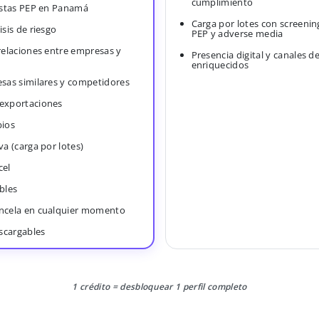
cumplimiento
Listas PEP en Panamá
Carga por lotes con screenin
isis de riesgo
PEP y adverse media
 relaciones entre empresas y
Presencia digital y canales d
enriquecidos
esas similares y competidores
 exportaciones
bios
va (carga por lotes)
cel
bles
ancela en cualquier momento
scargables
1 crédito = desbloquear 1 perfil completo