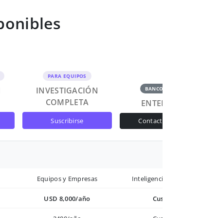
ponibles
PARA EQUIPOS
N
INVESTIGACIÓN
BANCOS Y GOB
COMPLETA
ENTERPRISE
suscribirse
contactar ventas
Equipos y Empresas
Inteligencia avanzada
USD 8,000/año
Custom