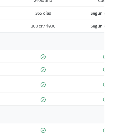
2400/año
Custom
365 días
Según contrato
300 cr / $900
Según contrato