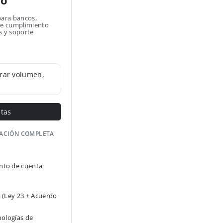
no
para bancos,
 de cumplimiento
s y soporte
rar volumen,
ntas
GACIÓN COMPLETA
to de cuenta
 (Ley 23 + Acuerdo
pologías de