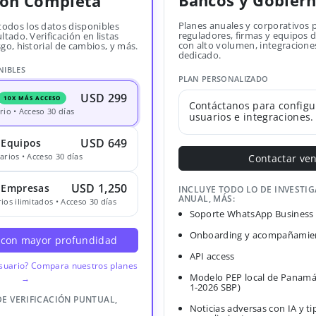
Bancos y Gobier
ión Completa
Planes anuales y corporativos 
todos los datos disponibles
reguladores, firmas y equipos
ltado. Verificación en listas
con alto volumen, integracione
sgo, historial de cambios, y más.
dedicado.
NIBLES
PLAN PERSONALIZADO
USD 299
10X MÁS ACCESO
Contáctanos para configu
rio • Acceso 30 días
usuarios e integraciones.
USD 649
 Equipos
arios • Acceso 30 días
Contactar ve
USD 1,250
· Empresas
INCLUYE TODO LO DE INVESTI
ANUAL, MÁS:
ios ilimitados • Acceso 30 días
Soporte WhatsApp Business
Onboarding y acompañamien
 con mayor profundidad
API access
usuario? Compara nuestros planes
Modelo PEP local de Panamá
→
1-2026 SBP)
DE VERIFICACIÓN PUNTUAL,
Noticias adversas con IA y ti