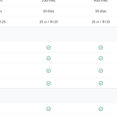
es
200/mes
400/mes
as
30 días
30 días
$125
25 cr / $125
25 cr / $125