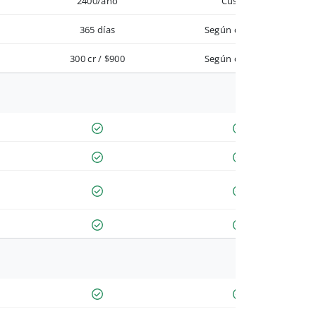
2400/año
Custom
365 días
Según contrato
300 cr / $900
Según contrato