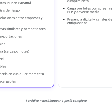
cumplimiento
Listas PEP en Panamá
Carga por lotes con screenin
isis de riesgo
PEP y adverse media
 relaciones entre empresas y
Presencia digital y canales d
enriquecidos
esas similares y competidores
 exportaciones
bios
va (carga por lotes)
cel
bles
ancela en cualquier momento
scargables
1 crédito = desbloquear 1 perfil completo