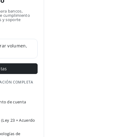
no
para bancos,
 de cumplimiento
s y soporte
rar volumen,
ntas
GACIÓN COMPLETA
to de cuenta
 (Ley 23 + Acuerdo
pologías de