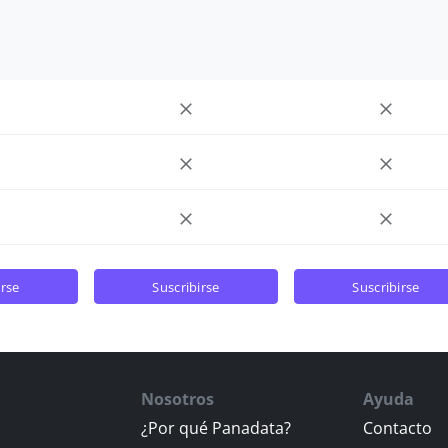
irse
suscribirse
suscribirse
Nosotros
Ayuda
¿Por qué Panadata?
Contacto