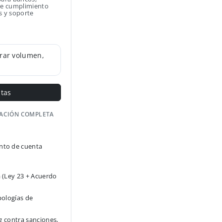
 de cumplimiento
s y soporte
rar volumen,
ntas
GACIÓN COMPLETA
to de cuenta
 (Ley 23 + Acuerdo
pologías de
g contra sanciones,