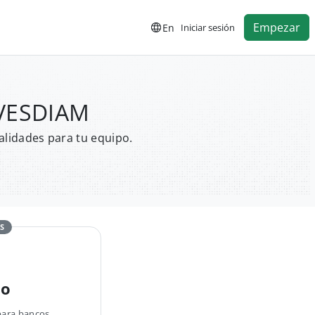
Empezar
En
Iniciar sesión
NVESDIAM
alidades para tu equipo.
S
no
para bancos,