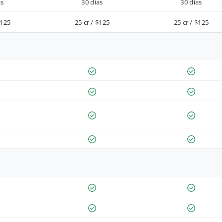
as
30 días
30 días
$125
25 cr / $125
25 cr / $125