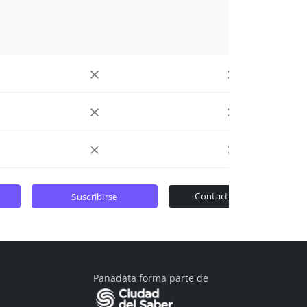
contactar ventas
suscribirse
Panadata forma parte de