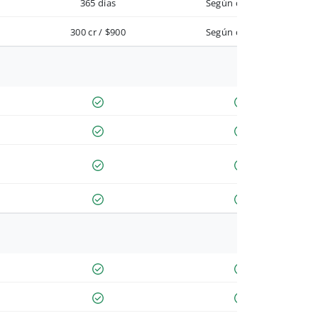
365 días
Según contrato
300 cr / $900
Según contrato