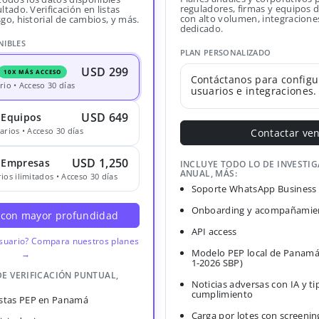
reguladores, firmas y equipos
ltado. Verificación en listas
con alto volumen, integracione
sgo, historial de cambios, y más.
dedicado.
NIBLES
PLAN PERSONALIZADO
USD 299
10X MÁS ACCESO
Contáctanos para configu
rio • Acceso 30 días
usuarios e integraciones.
USD 649
 Equipos
arios • Acceso 30 días
Contactar ve
USD 1,250
· Empresas
INCLUYE TODO LO DE INVESTI
ANUAL, MÁS:
ios ilimitados • Acceso 30 días
Soporte WhatsApp Business
Onboarding y acompañamien
 con mayor profundidad
API access
usuario? Compara nuestros planes
Modelo PEP local de Panamá
→
1-2026 SBP)
DE VERIFICACIÓN PUNTUAL,
Noticias adversas con IA y ti
cumplimiento
Listas PEP en Panamá
Carga por lotes con screenin