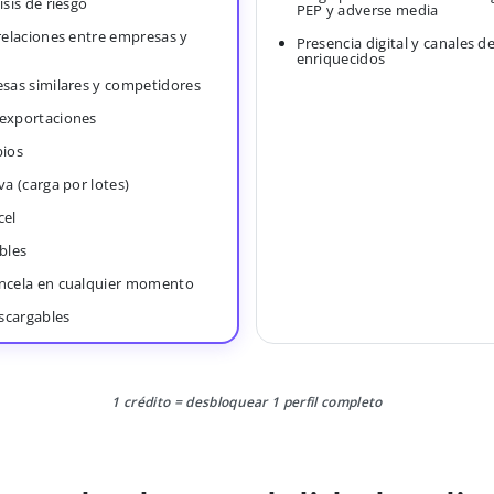
isis de riesgo
PEP y adverse media
 relaciones entre empresas y
Presencia digital y canales d
enriquecidos
esas similares y competidores
 exportaciones
bios
va (carga por lotes)
cel
bles
ancela en cualquier momento
scargables
1 crédito = desbloquear 1 perfil completo