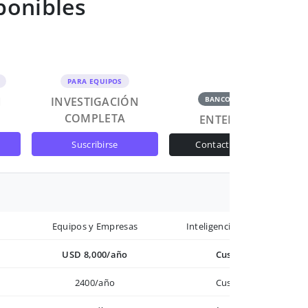
ponibles
PARA EQUIPOS
N
INVESTIGACIÓN
BANCOS Y GOB
COMPLETA
ENTERPRISE
suscribirse
contactar ventas
Equipos y Empresas
Inteligencia avanzada
USD 8,000/año
Custom
2400/año
Custom