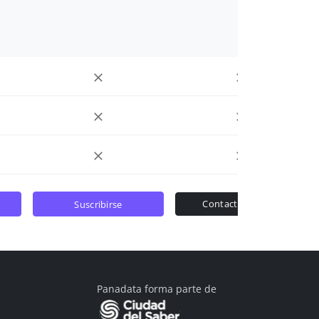
contactar ventas
suscribirse
Panadata forma parte de