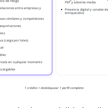
isis de riesgo
PEP y adverse media
 relaciones entre empresas y
Presencia digital y canales d
enriquecidos
esas similares y competidores
 exportaciones
bios
va (carga por lotes)
cel
bles
ancela en cualquier momento
scargables
1 crédito = desbloquear 1 perfil completo