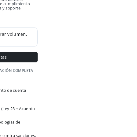
 de cumplimiento
s y soporte
rar volumen,
ntas
GACIÓN COMPLETA
to de cuenta
 (Ley 23 + Acuerdo
pologías de
g contra sanciones,