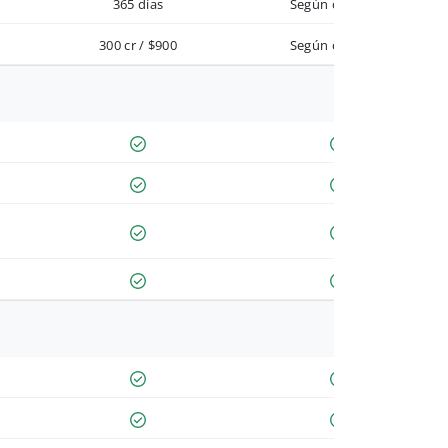
365 días
Según contrato
300 cr / $900
Según contrato