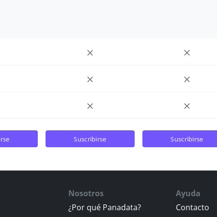
irse
suscribirse
suscribirse
Nosotros
Ayuda
¿Por qué Panadata?
Contacto