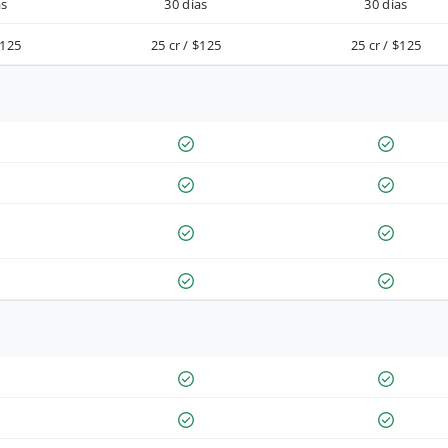
as
30 días
30 días
$125
25 cr / $125
25 cr / $125