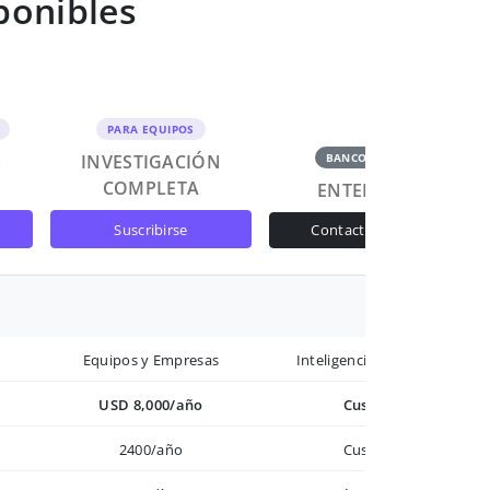
ponibles
PARA EQUIPOS
N
INVESTIGACIÓN
BANCOS Y GOB
COMPLETA
ENTERPRISE
suscribirse
contactar ventas
Equipos y Empresas
Inteligencia avanzada
USD 8,000/año
Custom
2400/año
Custom