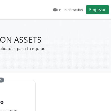
Empezar
En
Iniciar sesión
LLON ASSETS
alidades para tu equipo.
S
no
para bancos,