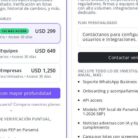
reguladores, firmas y equipos
ltado. Verificación en listas
con alto volumen, integracione
sgo, historial de cambios, y más.
dedicado.
NIBLES
PLAN PERSONALIZADO
USD 299
10X MÁS ACCESO
Contáctanos para configu
rio • Acceso 30 días
usuarios e integraciones.
USD 649
 Equipos
arios • Acceso 30 días
Contactar ve
USD 1,250
· Empresas
INCLUYE TODO LO DE INVESTI
ANUAL, MÁS:
ios ilimitados • Acceso 30 días
Soporte WhatsApp Business
Onboarding y acompañamien
 con mayor profundidad
API access
usuario? Compara nuestros planes
Modelo PEP local de Panamá
→
1-2026 SBP)
DE VERIFICACIÓN PUNTUAL,
Noticias adversas con IA y ti
cumplimiento
Listas PEP en Panamá
Carga por lotes con screenin