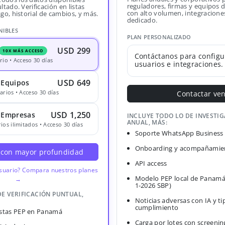
reguladores, firmas y equipos
ltado. Verificación en listas
con alto volumen, integracione
sgo, historial de cambios, y más.
dedicado.
NIBLES
PLAN PERSONALIZADO
USD 299
10X MÁS ACCESO
Contáctanos para configu
rio • Acceso 30 días
usuarios e integraciones.
USD 649
 Equipos
arios • Acceso 30 días
Contactar ve
USD 1,250
· Empresas
INCLUYE TODO LO DE INVESTI
ANUAL, MÁS:
ios ilimitados • Acceso 30 días
Soporte WhatsApp Business
Onboarding y acompañamien
 con mayor profundidad
API access
usuario? Compara nuestros planes
Modelo PEP local de Panamá
→
1-2026 SBP)
DE VERIFICACIÓN PUNTUAL,
Noticias adversas con IA y ti
cumplimiento
Listas PEP en Panamá
Carga por lotes con screenin