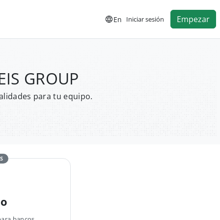
Empezar
En
Iniciar sesión
LEIS GROUP
alidades para tu equipo.
S
no
para bancos,