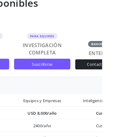
ponibles
PARA EQUIPOS
N
INVESTIGACIÓN
BANCOS Y GOB
COMPLETA
ENTERPRISE
suscribirse
contactar ventas
Equipos y Empresas
Inteligencia avanzada
USD 8,000/año
Custom
2400/año
Custom