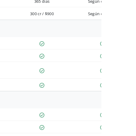
365 días
Según contrato
300 cr / $900
Según contrato