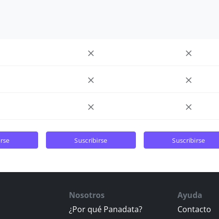
irse
suscribirse
suscribirse
Nosotros
Ayuda
¿Por qué Panadata?
Contacto