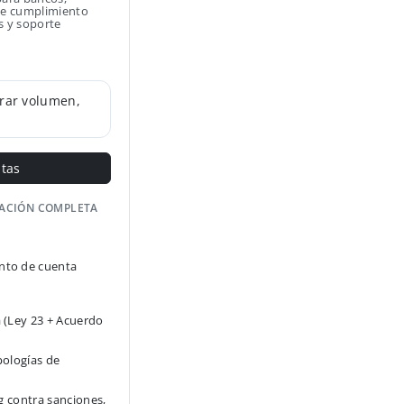
 de cumplimiento
s y soporte
rar volumen,
ntas
GACIÓN COMPLETA
to de cuenta
 (Ley 23 + Acuerdo
pologías de
g contra sanciones,