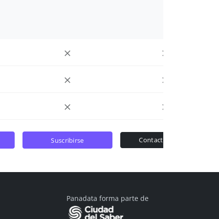
contactar ventas
suscribirse
Panadata forma parte de