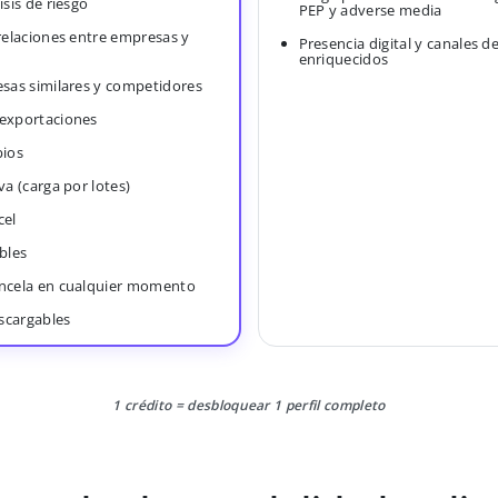
isis de riesgo
PEP y adverse media
 relaciones entre empresas y
Presencia digital y canales d
enriquecidos
esas similares y competidores
 exportaciones
bios
va (carga por lotes)
cel
bles
ancela en cualquier momento
scargables
1 crédito = desbloquear 1 perfil completo