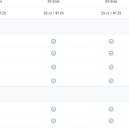
as
30 días
30 días
$125
25 cr / $125
25 cr / $125