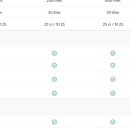
es
200/mes
400/mes
as
30 días
30 días
$125
25 cr / $125
25 cr / $125