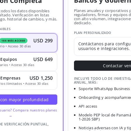
Bancos y Gobier
ión Completa
Planes anuales y corporativos 
todos los datos disponibles
reguladores, firmas y equipos
ltado. Verificación en listas
con alto volumen, integracione
sgo, historial de cambios, y más.
dedicado.
NIBLES
PLAN PERSONALIZADO
USD 299
10X MÁS ACCESO
Contáctanos para configu
rio • Acceso 30 días
usuarios e integraciones.
USD 649
 Equipos
arios • Acceso 30 días
Contactar ve
USD 1,250
· Empresas
INCLUYE TODO LO DE INVESTI
ANUAL, MÁS:
ios ilimitados • Acceso 30 días
Soporte WhatsApp Business
Onboarding y acompañamien
 con mayor profundidad
API access
usuario? Compara nuestros planes
Modelo PEP local de Panamá
→
1-2026 SBP)
DE VERIFICACIÓN PUNTUAL,
Noticias adversas con IA y ti