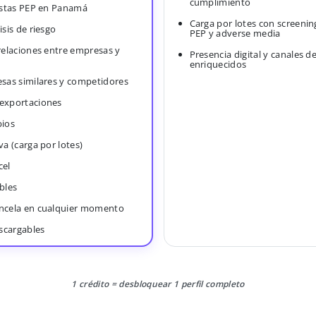
cumplimiento
Listas PEP en Panamá
Carga por lotes con screenin
isis de riesgo
PEP y adverse media
 relaciones entre empresas y
Presencia digital y canales d
enriquecidos
esas similares y competidores
 exportaciones
bios
va (carga por lotes)
cel
bles
ancela en cualquier momento
scargables
1 crédito = desbloquear 1 perfil completo