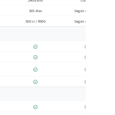
2400/año
Custom
365 días
Según contrato
300 cr / $900
Según contrato