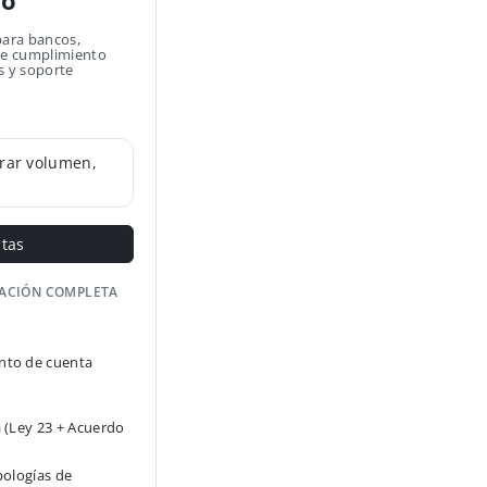
no
para bancos,
 de cumplimiento
s y soporte
rar volumen,
ntas
GACIÓN COMPLETA
to de cuenta
 (Ley 23 + Acuerdo
pologías de