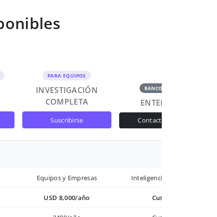
ponibles
PARA EQUIPOS
N
INVESTIGACIÓN
BANCOS Y GOB
COMPLETA
ENTERPRISE
suscribirse
contactar ventas
Equipos y Empresas
Inteligencia avanzada
USD 8,000/año
Custom