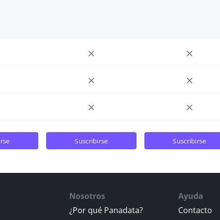
irse
suscribirse
suscribirse
Nosotros
Ayuda
¿Por qué Panadata?
Contacto