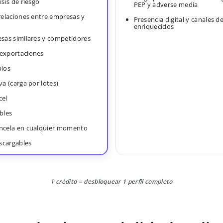
isis de riesgo
PEP y adverse media
 relaciones entre empresas y
Presencia digital y canales d
enriquecidos
esas similares y competidores
 exportaciones
bios
va (carga por lotes)
cel
bles
ancela en cualquier momento
scargables
1 crédito = desbloquear 1 perfil completo