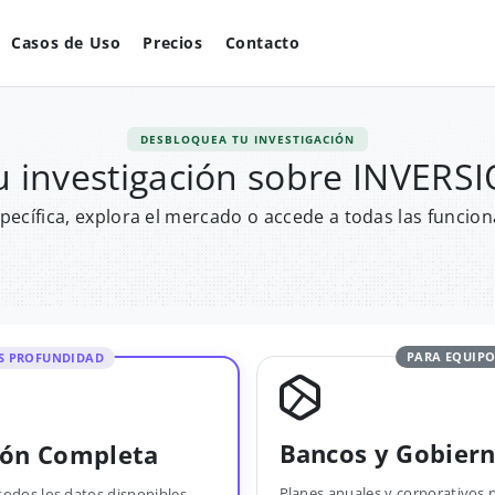
Casos de Uso
Precios
Contacto
DESBLOQUEA TU INVESTIGACIÓN
u investigación sobre INVER
pecífica, explora el mercado o accede a todas las funcion
PARA EQUIPO
S PROFUNDIDAD
Bancos y Gobier
ión Completa
Planes anuales y corporativos 
todos los datos disponibles