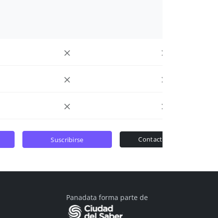
contactar ventas
suscribirse
Panadata forma parte de