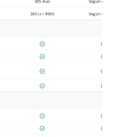
365 días
Según contrato
300 cr / $900
Según contrato