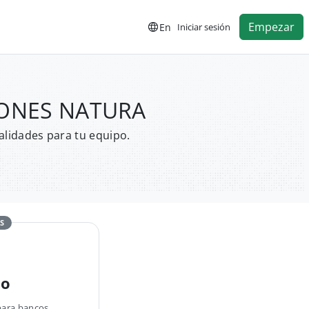
Empezar
En
Iniciar sesión
SIONES NATURA
alidades para tu equipo.
S
no
para bancos,