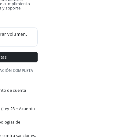
 de cumplimiento
s y soporte
rar volumen,
ntas
GACIÓN COMPLETA
to de cuenta
 (Ley 23 + Acuerdo
pologías de
g contra sanciones,