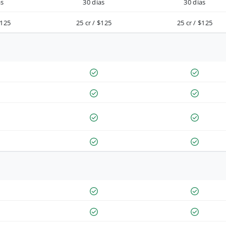
as
30 días
30 días
$125
25 cr / $125
25 cr / $125