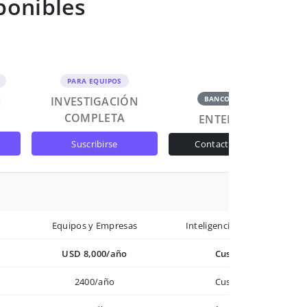
ponibles
PARA EQUIPOS
N
INVESTIGACIÓN
BANCOS Y GOB
COMPLETA
ENTERPRISE
suscribirse
contactar ventas
Equipos y Empresas
Inteligencia avanzada
USD 8,000/año
Custom
2400/año
Custom