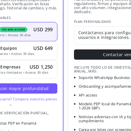
reguladores, firmas y equipos
ltado. Verificación en listas
con alto volumen, integracione
sgo, historial de cambios, y más.
dedicado.
NIBLES
PLAN PERSONALIZADO
USD 299
10X MÁS ACCESO
Contáctanos para configu
rio • Acceso 30 días
usuarios e integraciones.
USD 649
 Equipos
arios • Acceso 30 días
Contactar ve
USD 1,250
· Empresas
INCLUYE TODO LO DE INVESTI
ANUAL, MÁS:
ios ilimitados • Acceso 30 días
Soporte WhatsApp Business
Onboarding y acompañamien
 con mayor profundidad
API access
usuario? Compara nuestros planes
Modelo PEP local de Panamá
→
1-2026 SBP)
DE VERIFICACIÓN PUNTUAL,
Noticias adversas con IA y ti
cumplimiento
Listas PEP en Panamá
Carga por lotes con screenin