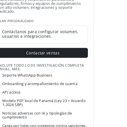
eguladores, firmas y equipos de cumplimiento
on alto volumen, integraciones y soporte
edicado.
LAN PERSONALIZADO
Contáctanos para configurar volumen,
usuarios e integraciones.
Contactar ventas
NCLUYE TODO LO DE INVESTIGACIÓN COMPLETA
NUAL, MÁS:
Soporte WhatsApp Business
Onboarding y acompañamiento de cuenta
API access
Modelo PEP local de Panamá (Ley 23 + Acuerdo
1-2026 SBP)
Noticias adversas con IA y tipologías de
cumplimiento
Carga por lotes con screening contra sanciones,