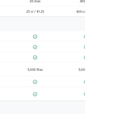
30 días
365 días
25 cr / $125
300 cr / $900
5,000 filas
5,000 filas