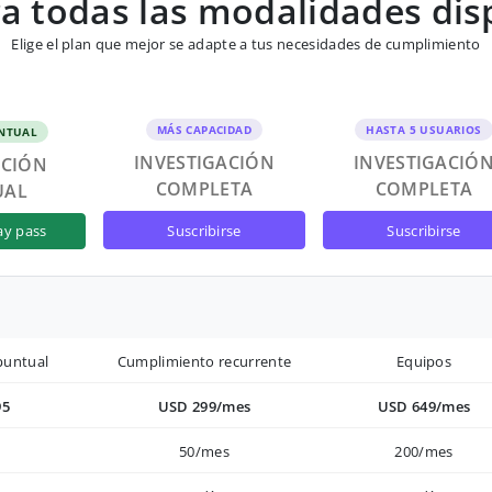
 todas las modalidades dis
Elige el plan que mejor se adapte a tus necesidades de cumplimiento
MÁS CAPACIDAD
HASTA 5 USUARIOS
NTUAL
INVESTIGACIÓN
INVESTIGACIÓ
ACIÓN
COMPLETA
COMPLETA
UAL
suscribirse
suscribirse
ay pass
puntual
Cumplimiento recurrente
Equipos
95
USD 299/mes
USD 649/mes
50/mes
200/mes