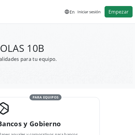
Empezar
En
Iniciar sesión
S OLAS 10B
alidades para tu equipo.
PARA EQUIPOS
Bancos y Gobierno
lanes anuales y corporativos para bancos,