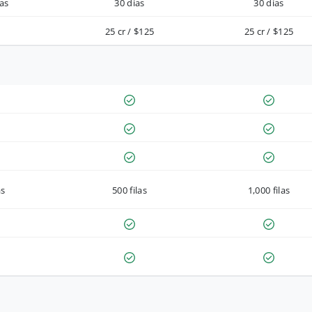
as
30 días
30 días
25 cr / $125
25 cr / $125
as
500 filas
1,000 filas