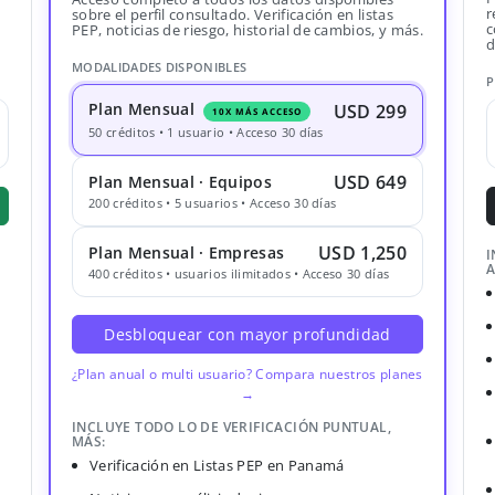
r
sobre el perfil consultado. Verificación en listas
c
PEP, noticias de riesgo, historial de cambios, y más.
d
MODALIDADES DISPONIBLES
P
Plan Mensual
USD 299
10X MÁS ACCESO
50 créditos • 1 usuario • Acceso 30 días
USD 649
Plan Mensual · Equipos
200 créditos • 5 usuarios • Acceso 30 días
USD 1,250
Plan Mensual · Empresas
I
A
400 créditos • usuarios ilimitados • Acceso 30 días
Desbloquear con mayor profundidad
¿Plan anual o multi usuario? Compara nuestros planes
→
INCLUYE TODO LO DE VERIFICACIÓN PUNTUAL,
MÁS:
Verificación en Listas PEP en Panamá