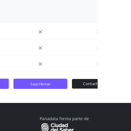
contactar ventas
suscribirse
Panadata forma parte de