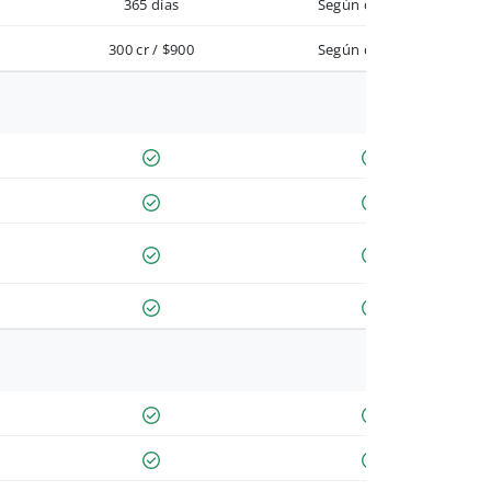
365 días
Según contrato
300 cr / $900
Según contrato