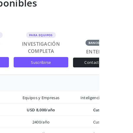
ponibles
PARA EQUIPOS
N
INVESTIGACIÓN
BANCOS Y GOB
COMPLETA
ENTERPRISE
suscribirse
contactar ventas
Equipos y Empresas
Inteligencia avanzada
USD 8,000/año
Custom
2400/año
Custom