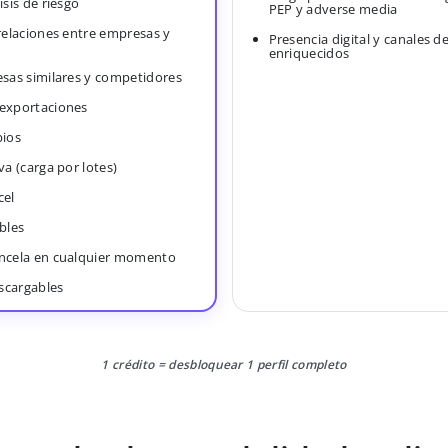
isis de riesgo
PEP y adverse media
 relaciones entre empresas y
Presencia digital y canales d
enriquecidos
esas similares y competidores
 exportaciones
bios
va (carga por lotes)
cel
bles
ancela en cualquier momento
scargables
1 crédito = desbloquear 1 perfil completo