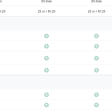
as
30 días
30 días
$125
25 cr / $125
25 cr / $125