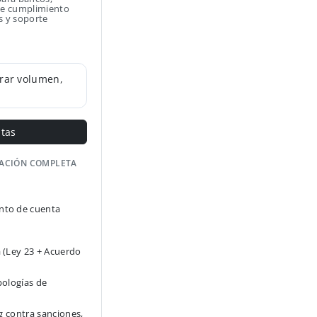
 de cumplimiento
s y soporte
rar volumen,
ntas
GACIÓN COMPLETA
to de cuenta
 (Ley 23 + Acuerdo
pologías de
g contra sanciones,