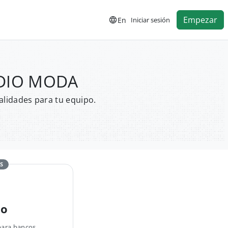
Empezar
En
Iniciar sesión
TUDIO MODA
alidades para tu equipo.
S
no
para bancos,