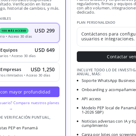
reguladores, firmas y equipos
ltado. Verificación en listas
con alto volumen, integracione
sgo, historial de cambios, y más.
dedicado.
NIBLES
PLAN PERSONALIZADO
USD 299
10X MÁS ACCESO
Contáctanos para configu
rio • Acceso 30 días
usuarios e integraciones.
USD 649
 Equipos
arios • Acceso 30 días
Contactar ve
USD 1,250
· Empresas
INCLUYE TODO LO DE INVESTI
ANUAL, MÁS:
ios ilimitados • Acceso 30 días
Soporte WhatsApp Business
Onboarding y acompañamien
 con mayor profundidad
API access
usuario? Compara nuestros planes
Modelo PEP local de Panamá
→
1-2026 SBP)
DE VERIFICACIÓN PUNTUAL,
Noticias adversas con IA y ti
cumplimiento
Listas PEP en Panamá
Carga por lotes con screenin