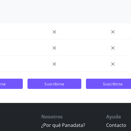
irse
suscribirse
suscribirse
Nosotros
Ayuda
¿Por qué Panadata?
Contacto