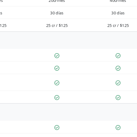
es
200/mes
400/mes
as
30 días
30 días
$125
25 cr / $125
25 cr / $125