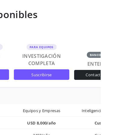
ponibles
PARA EQUIPOS
N
INVESTIGACIÓN
BANCOS Y GOB
COMPLETA
ENTERPRISE
suscribirse
contactar ventas
Equipos y Empresas
Inteligencia avanzada
USD 8,000/año
Custom