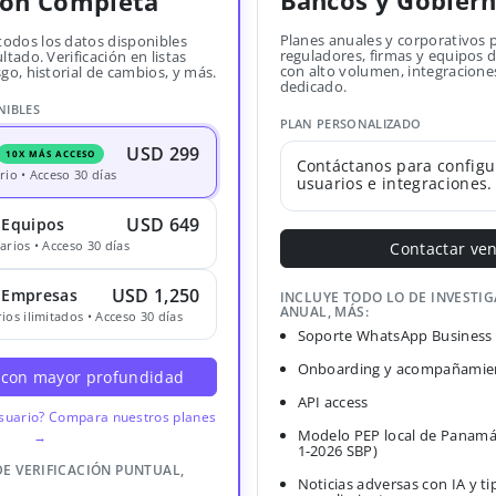
Bancos y Gobier
ión Completa
Planes anuales y corporativos 
todos los datos disponibles
reguladores, firmas y equipos
ltado. Verificación en listas
con alto volumen, integracione
sgo, historial de cambios, y más.
dedicado.
NIBLES
PLAN PERSONALIZADO
USD 299
10X MÁS ACCESO
Contáctanos para configu
rio • Acceso 30 días
usuarios e integraciones.
USD 649
 Equipos
arios • Acceso 30 días
Contactar ve
USD 1,250
· Empresas
INCLUYE TODO LO DE INVESTI
ANUAL, MÁS:
ios ilimitados • Acceso 30 días
Soporte WhatsApp Business
Onboarding y acompañamien
 con mayor profundidad
API access
usuario? Compara nuestros planes
Modelo PEP local de Panamá
→
1-2026 SBP)
DE VERIFICACIÓN PUNTUAL,
Noticias adversas con IA y ti