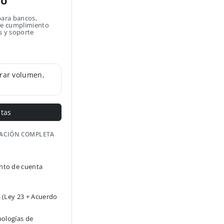
no
para bancos,
 de cumplimiento
s y soporte
rar volumen,
ntas
GACIÓN COMPLETA
to de cuenta
 (Ley 23 + Acuerdo
pologías de