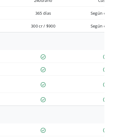
2400/año
Custom
365 días
Según contrato
300 cr / $900
Según contrato