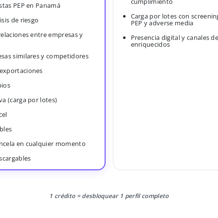
cumplimiento
Listas PEP en Panamá
Carga por lotes con screenin
isis de riesgo
PEP y adverse media
 relaciones entre empresas y
Presencia digital y canales d
enriquecidos
esas similares y competidores
 exportaciones
bios
va (carga por lotes)
cel
bles
ancela en cualquier momento
scargables
1 crédito = desbloquear 1 perfil completo