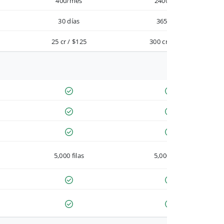
400/mes
2400/año
30 días
365 días
25 cr / $125
300 cr / $900
5,000 filas
5,000 filas