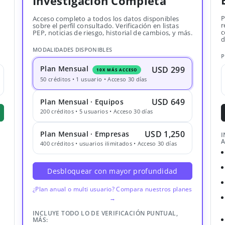
Investigación Completa
P
Acceso completo a todos los datos disponibles
r
sobre el perfil consultado. Verificación en listas
c
PEP, noticias de riesgo, historial de cambios, y más.
d
MODALIDADES DISPONIBLES
P
Plan Mensual
USD 299
10X MÁS ACCESO
50 créditos • 1 usuario • Acceso 30 días
USD 649
Plan Mensual · Equipos
200 créditos • 5 usuarios • Acceso 30 días
USD 1,250
Plan Mensual · Empresas
I
A
400 créditos • usuarios ilimitados • Acceso 30 días
Desbloquear con mayor profundidad
¿Plan anual o multi usuario? Compara nuestros planes
→
INCLUYE TODO LO DE VERIFICACIÓN PUNTUAL,
MÁS: