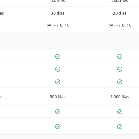
50/mes
200/mes
as
30 días
30 días
25 cr / $125
25 cr / $125
as
500 filas
1,000 filas