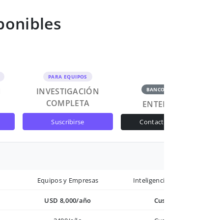
ponibles
PARA EQUIPOS
N
INVESTIGACIÓN
BANCOS Y GOB
COMPLETA
ENTERPRISE
suscribirse
contactar ventas
Equipos y Empresas
Inteligencia avanzada
USD 8,000/año
Custom