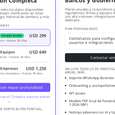
Bancos y Gobier
ión Completa
Planes anuales y corporativos 
todos los datos disponibles
reguladores, firmas y equipos
ltado. Verificación en listas
con alto volumen, integracione
sgo, historial de cambios, y más.
dedicado.
NIBLES
PLAN PERSONALIZADO
USD 299
10X MÁS ACCESO
Contáctanos para configu
rio • Acceso 30 días
usuarios e integraciones.
USD 649
 Equipos
arios • Acceso 30 días
Contactar ve
USD 1,250
· Empresas
INCLUYE TODO LO DE INVESTI
ANUAL, MÁS:
ios ilimitados • Acceso 30 días
Soporte WhatsApp Business
Onboarding y acompañamien
 con mayor profundidad
API access
usuario? Compara nuestros planes
Modelo PEP local de Panamá
→
1-2026 SBP)
DE VERIFICACIÓN PUNTUAL,
Noticias adversas con IA y ti