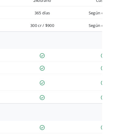
2400/año
Custom
365 días
Según contrato
300 cr / $900
Según contrato