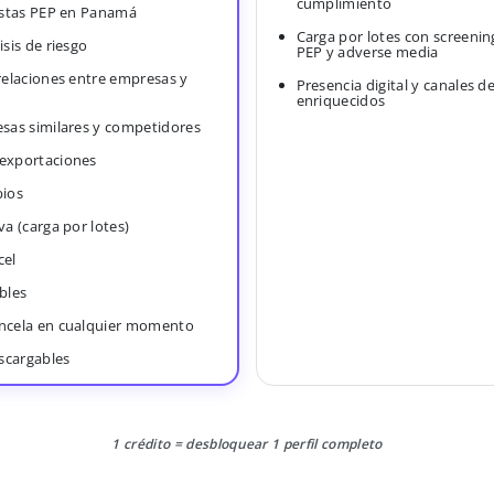
cumplimiento
Listas PEP en Panamá
Carga por lotes con screenin
isis de riesgo
PEP y adverse media
 relaciones entre empresas y
Presencia digital y canales d
enriquecidos
esas similares y competidores
 exportaciones
bios
va (carga por lotes)
cel
bles
ancela en cualquier momento
scargables
1 crédito = desbloquear 1 perfil completo