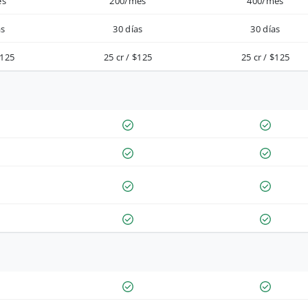
es
200/mes
400/mes
as
30 días
30 días
$125
25 cr / $125
25 cr / $125