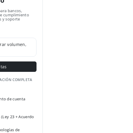
no
para bancos,
 de cumplimiento
s y soporte
rar volumen,
ntas
GACIÓN COMPLETA
to de cuenta
 (Ley 23 + Acuerdo
pologías de