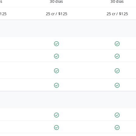
as
30 días
30 días
$125
25 cr / $125
25 cr / $125