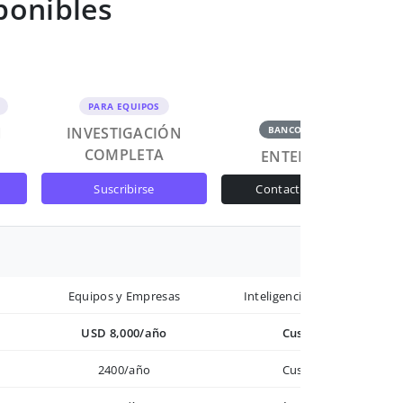
ponibles
PARA EQUIPOS
N
INVESTIGACIÓN
BANCOS Y GOB
COMPLETA
ENTERPRISE
suscribirse
contactar ventas
Equipos y Empresas
Inteligencia avanzada
USD 8,000/año
Custom
2400/año
Custom