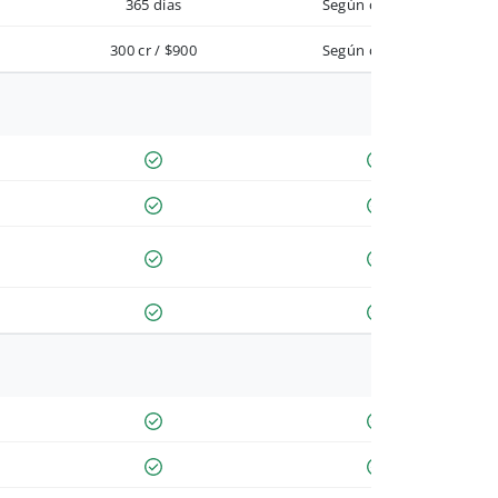
365 días
Según contrato
300 cr / $900
Según contrato