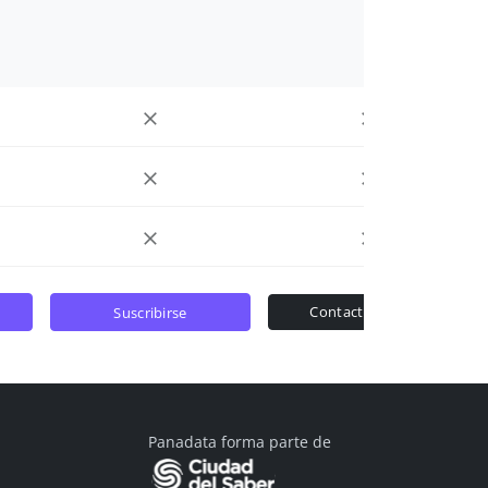
contactar ventas
suscribirse
Panadata forma parte de