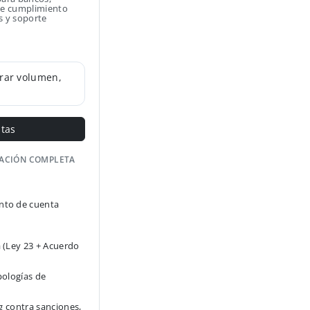
 de cumplimiento
s y soporte
rar volumen,
ntas
GACIÓN COMPLETA
to de cuenta
 (Ley 23 + Acuerdo
pologías de
g contra sanciones,