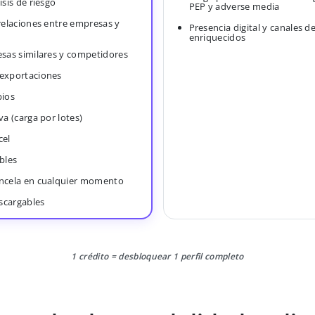
isis de riesgo
PEP y adverse media
 relaciones entre empresas y
Presencia digital y canales d
enriquecidos
esas similares y competidores
 exportaciones
bios
va (carga por lotes)
cel
bles
ancela en cualquier momento
scargables
1 crédito = desbloquear 1 perfil completo