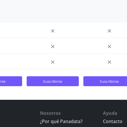
irse
suscribirse
suscribirse
Nosotros
Ayuda
¿Por qué Panadata?
Contacto