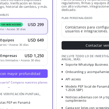
reguladores, firmas y equipos
ltado. Verificación en listas
con alto volumen, integracione
sgo, historial de cambios, y más.
dedicado.
NIBLES
PLAN PERSONALIZADO
USD 299
10X MÁS ACCESO
Contáctanos para configu
rio • Acceso 30 días
usuarios e integraciones.
USD 649
 Equipos
arios • Acceso 30 días
Contactar ve
USD 1,250
· Empresas
INCLUYE TODO LO DE INVESTI
ANUAL, MÁS:
ios ilimitados • Acceso 30 días
Soporte WhatsApp Business
Onboarding y acompañamien
 con mayor profundidad
API access
usuario? Compara nuestros planes
Modelo PEP local de Panamá
→
1-2026 SBP)
DE VERIFICACIÓN PUNTUAL,
Noticias adversas con IA y ti
cumplimiento
Listas PEP en Panamá
Carga por lotes con screenin