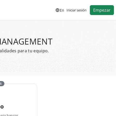
Empezar
En
Iniciar sesión
A MANAGEMENT
alidades para tu equipo.
S
no
para bancos,