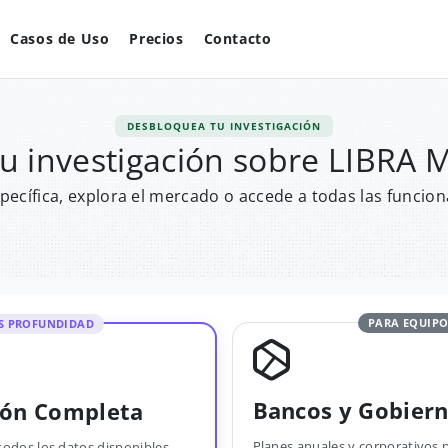
Casos de Uso
Precios
Contacto
DESBLOQUEA TU INVESTIGACIÓN
tu investigación sobre LIBR
pecífica, explora el mercado o accede a todas las funcion
PARA EQUIPO
S PROFUNDIDAD
Bancos y Gobier
ión Completa
Planes anuales y corporativos 
todos los datos disponibles