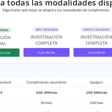
 todas las modalidades dis
Elige el plan que mejor se adapte a tus necesidades de cumplimiento
MÁS CAPACIDAD
HASTA 5 USUARIOS
NTUAL
INVESTIGACIÓN
INVESTIGACIÓ
ACIÓN
COMPLETA
COMPLETA
UAL
suscribirse
suscribirse
ay pass
puntual
Cumplimiento recurrente
Equipos
95
USD 299/mes
USD 649/mes
50/mes
200/mes