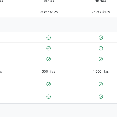
as
30 días
30 días
25 cr / $125
25 cr / $125
as
500 filas
1,000 filas