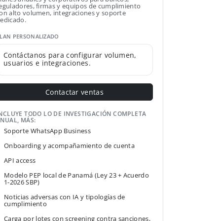
eguladores, firmas y equipos de cumplimiento
on alto volumen, integraciones y soporte
edicado.
LAN PERSONALIZADO
Contáctanos para configurar volumen,
usuarios e integraciones.
Contactar ventas
NCLUYE TODO LO DE INVESTIGACIÓN COMPLETA
NUAL, MÁS:
Soporte WhatsApp Business
Onboarding y acompañamiento de cuenta
API access
Modelo PEP local de Panamá (Ley 23 + Acuerdo
1-2026 SBP)
Noticias adversas con IA y tipologías de
cumplimiento
Carga por lotes con screening contra sanciones,