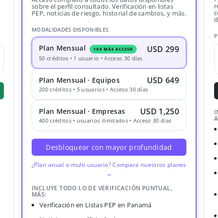
r
sobre el perfil consultado. Verificación en listas
c
PEP, noticias de riesgo, historial de cambios, y más.
d
MODALIDADES DISPONIBLES
P
Plan Mensual
USD 299
10X MÁS ACCESO
50 créditos • 1 usuario • Acceso 30 días
USD 649
Plan Mensual · Equipos
200 créditos • 5 usuarios • Acceso 30 días
USD 1,250
Plan Mensual · Empresas
I
A
400 créditos • usuarios ilimitados • Acceso 30 días
Desbloquear con mayor profundidad
¿Plan anual o multi usuario? Compara nuestros planes
→
INCLUYE TODO LO DE VERIFICACIÓN PUNTUAL,
MÁS:
Verificación en Listas PEP en Panamá