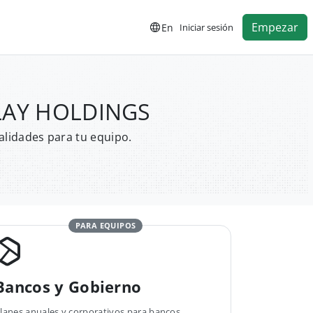
Empezar
En
Iniciar sesión
PLAY HOLDINGS
alidades para tu equipo.
PARA EQUIPOS
Bancos y Gobierno
lanes anuales y corporativos para bancos,