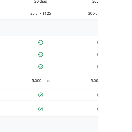
30 días
365 días
25 cr / $125
300 cr / $900
5,000 filas
5,000 filas