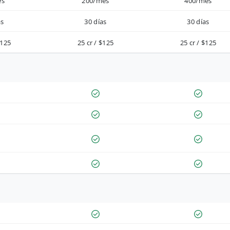
es
200/mes
400/mes
as
30 días
30 días
$125
25 cr / $125
25 cr / $125