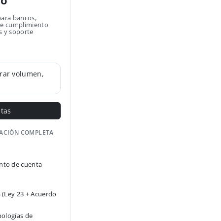
no
para bancos,
 de cumplimiento
s y soporte
rar volumen,
ntas
GACIÓN COMPLETA
to de cuenta
 (Ley 23 + Acuerdo
pologías de