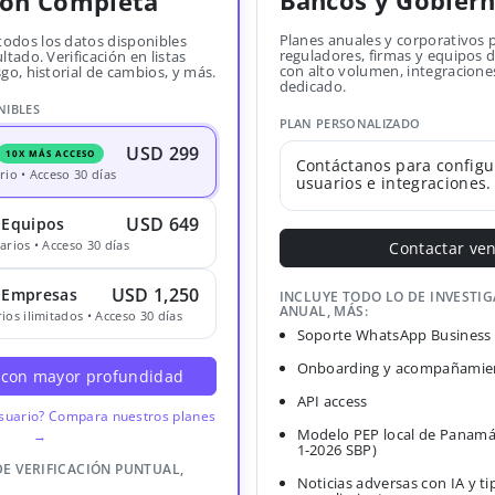
Bancos y Gobier
ión Completa
Planes anuales y corporativos 
todos los datos disponibles
reguladores, firmas y equipos
ltado. Verificación en listas
con alto volumen, integracione
sgo, historial de cambios, y más.
dedicado.
NIBLES
PLAN PERSONALIZADO
USD 299
10X MÁS ACCESO
Contáctanos para configu
rio • Acceso 30 días
usuarios e integraciones.
USD 649
 Equipos
arios • Acceso 30 días
Contactar ve
USD 1,250
· Empresas
INCLUYE TODO LO DE INVESTI
ANUAL, MÁS:
ios ilimitados • Acceso 30 días
Soporte WhatsApp Business
Onboarding y acompañamien
 con mayor profundidad
API access
usuario? Compara nuestros planes
Modelo PEP local de Panamá
→
1-2026 SBP)
DE VERIFICACIÓN PUNTUAL,
Noticias adversas con IA y ti