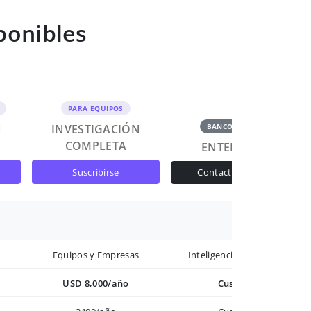
ponibles
PARA EQUIPOS
N
INVESTIGACIÓN
BANCOS Y GOB
COMPLETA
ENTERPRISE
suscribirse
contactar ventas
Equipos y Empresas
Inteligencia avanzada
USD 8,000/año
Custom