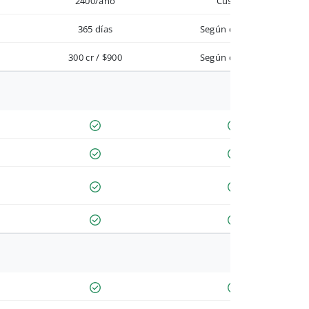
2400/año
Custom
365 días
Según contrato
300 cr / $900
Según contrato