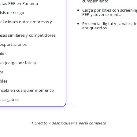
cumplimiento
Listas PEP en Panamá
Carga por lotes con screenin
isis de riesgo
PEP y adverse media
 relaciones entre empresas y
Presencia digital y canales d
enriquecidos
esas similares y competidores
 exportaciones
bios
va (carga por lotes)
cel
bles
ancela en cualquier momento
scargables
1 crédito = desbloquear 1 perfil completo