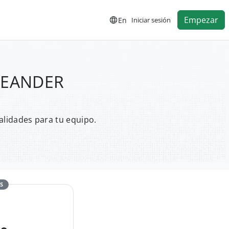
Empezar
En
Iniciar sesión
OLEANDER
alidades para tu equipo.
S