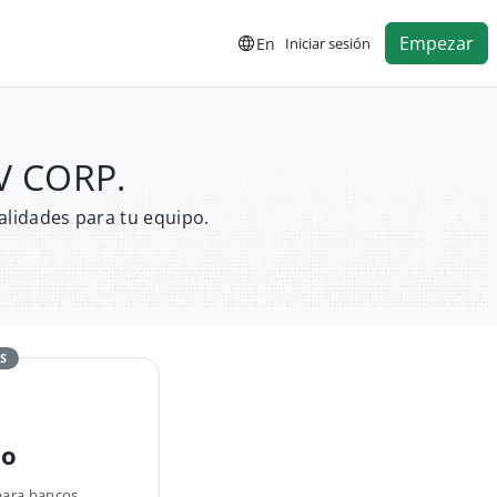
Empezar
En
Iniciar sesión
UV CORP.
alidades para tu equipo.
S
no
para bancos,