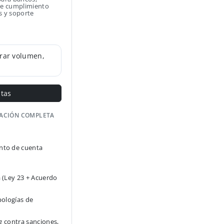
 de cumplimiento
s y soporte
rar volumen,
ntas
GACIÓN COMPLETA
to de cuenta
 (Ley 23 + Acuerdo
pologías de
g contra sanciones,