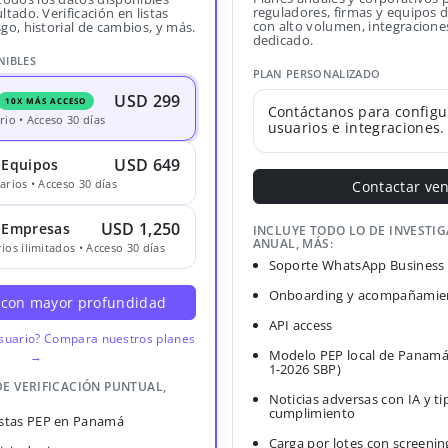
reguladores, firmas y equipos
ltado. Verificación en listas
con alto volumen, integracione
sgo, historial de cambios, y más.
dedicado.
NIBLES
PLAN PERSONALIZADO
USD 299
10X MÁS ACCESO
Contáctanos para configu
rio • Acceso 30 días
usuarios e integraciones.
USD 649
 Equipos
arios • Acceso 30 días
Contactar ve
USD 1,250
· Empresas
INCLUYE TODO LO DE INVESTI
ANUAL, MÁS:
ios ilimitados • Acceso 30 días
Soporte WhatsApp Business
Onboarding y acompañamien
 con mayor profundidad
API access
usuario? Compara nuestros planes
Modelo PEP local de Panamá
→
1-2026 SBP)
DE VERIFICACIÓN PUNTUAL,
Noticias adversas con IA y ti
cumplimiento
Listas PEP en Panamá
Carga por lotes con screenin