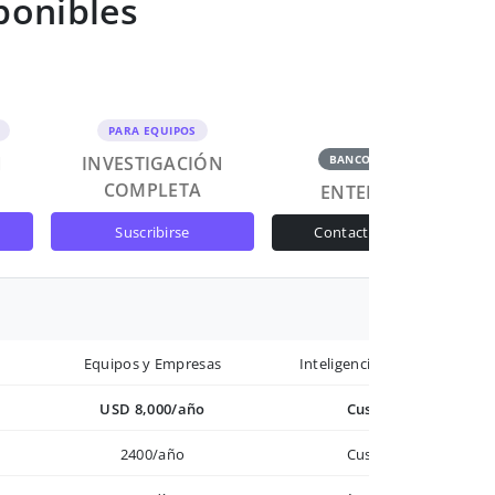
ponibles
PARA EQUIPOS
N
INVESTIGACIÓN
BANCOS Y GOB
COMPLETA
ENTERPRISE
suscribirse
contactar ventas
Equipos y Empresas
Inteligencia avanzada
USD 8,000/año
Custom
2400/año
Custom