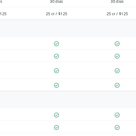
as
30 días
30 días
$125
25 cr / $125
25 cr / $125