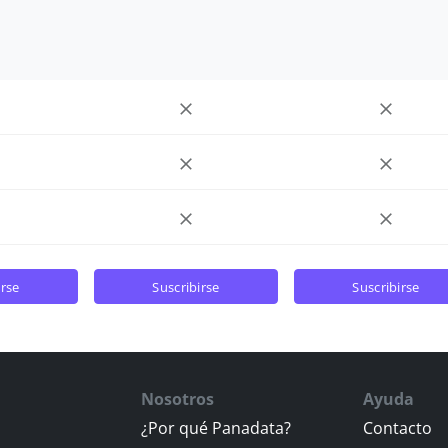
irse
suscribirse
suscribirse
Nosotros
Ayuda
¿Por qué Panadata?
Contacto