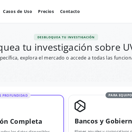
Casos de Uso
Precios
Contacto
DESBLOQUEA TU INVESTIGACIÓN
uea tu investigación sobre 
pecífica, explora el mercado o accede a todas las funcion
PARA EQUIPO
S PROFUNDIDAD
Bancos y Gobier
ión Completa
Planes anuales y corporativos 
todos los datos disponibles