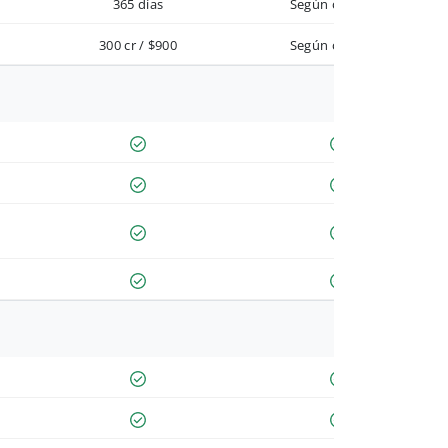
365 días
Según contrato
300 cr / $900
Según contrato