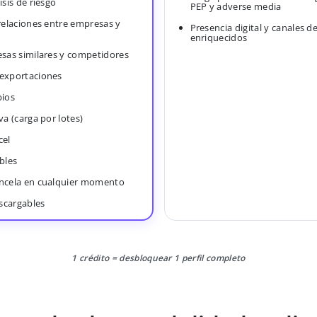
isis de riesgo
PEP y adverse media
 relaciones entre empresas y
Presencia digital y canales d
enriquecidos
esas similares y competidores
 exportaciones
bios
va (carga por lotes)
cel
bles
ancela en cualquier momento
scargables
1 crédito = desbloquear 1 perfil completo