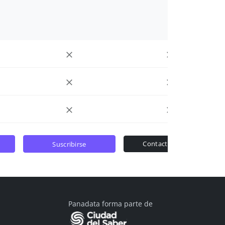
contactar ventas
suscribirse
Panadata forma parte de