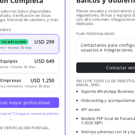
Bancos y Gobier
ión Completa
Planes anuales y corporativos 
todos los datos disponibles
reguladores, firmas y equipos
ltado. Verificación en listas
con alto volumen, integracione
sgo, historial de cambios, y más.
dedicado.
NIBLES
PLAN PERSONALIZADO
USD 299
10X MÁS ACCESO
Contáctanos para configu
rio • Acceso 30 días
usuarios e integraciones.
USD 649
 Equipos
arios • Acceso 30 días
Contactar ve
USD 1,250
· Empresas
INCLUYE TODO LO DE INVESTI
ANUAL, MÁS:
ios ilimitados • Acceso 30 días
Soporte WhatsApp Business
Onboarding y acompañamien
 con mayor profundidad
API access
usuario? Compara nuestros planes
Modelo PEP local de Panamá
→
1-2026 SBP)
DE VERIFICACIÓN PUNTUAL,
Noticias adversas con IA y ti