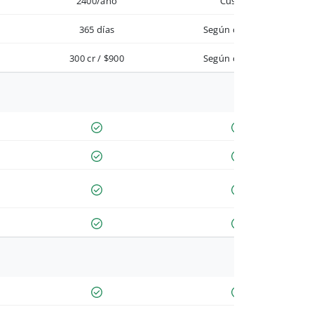
2400/año
Custom
365 días
Según contrato
300 cr / $900
Según contrato