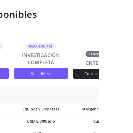
ponibles
PARA EQUIPOS
N
INVESTIGACIÓN
BANCOS Y GOB
COMPLETA
ENTERPRISE
suscribirse
contactar ventas
Equipos y Empresas
Inteligencia avanzada
USD 8,000/año
Custom