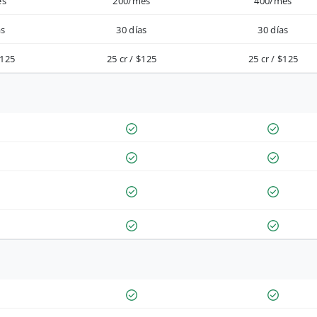
es
200/mes
400/mes
as
30 días
30 días
$125
25 cr / $125
25 cr / $125