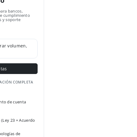
no
para bancos,
 de cumplimiento
s y soporte
rar volumen,
ntas
GACIÓN COMPLETA
to de cuenta
 (Ley 23 + Acuerdo
pologías de