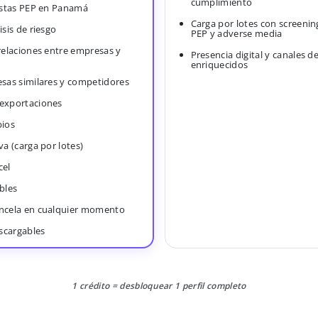
cumplimiento
Listas PEP en Panamá
Carga por lotes con screenin
isis de riesgo
PEP y adverse media
 relaciones entre empresas y
Presencia digital y canales d
enriquecidos
esas similares y competidores
 exportaciones
bios
va (carga por lotes)
cel
bles
ancela en cualquier momento
scargables
1 crédito = desbloquear 1 perfil completo