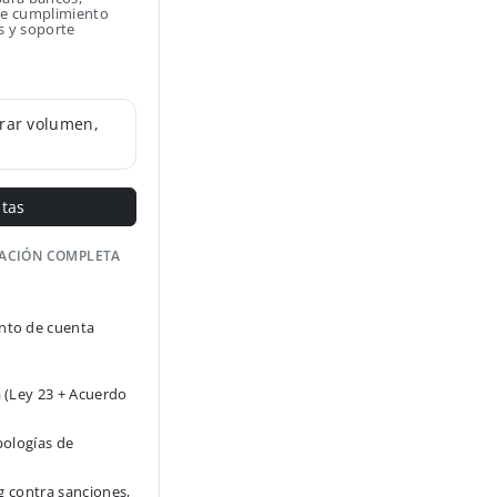
 de cumplimiento
s y soporte
rar volumen,
ntas
GACIÓN COMPLETA
to de cuenta
 (Ley 23 + Acuerdo
pologías de
g contra sanciones,