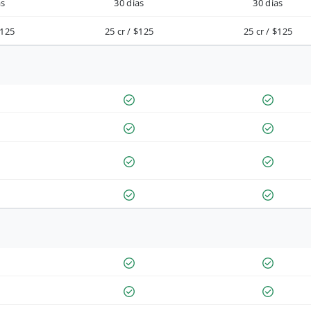
as
30 días
30 días
$125
25 cr / $125
25 cr / $125