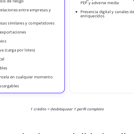
isis de riesgo
PEP y adverse media
 relaciones entre empresas y
Presencia digital y canales d
enriquecidos
esas similares y competidores
 exportaciones
bios
va (carga por lotes)
cel
bles
ancela en cualquier momento
scargables
1 crédito = desbloquear 1 perfil completo