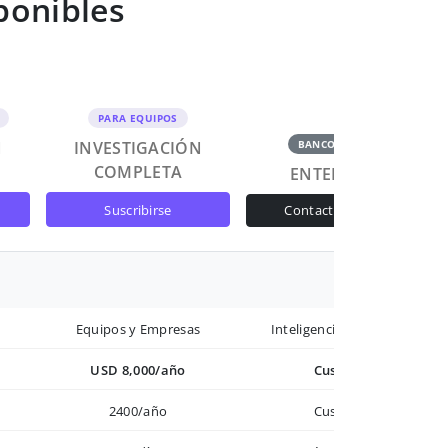
ponibles
PARA EQUIPOS
N
INVESTIGACIÓN
BANCOS Y GOB
COMPLETA
ENTERPRISE
suscribirse
contactar ventas
Equipos y Empresas
Inteligencia avanzada
USD 8,000/año
Custom
2400/año
Custom