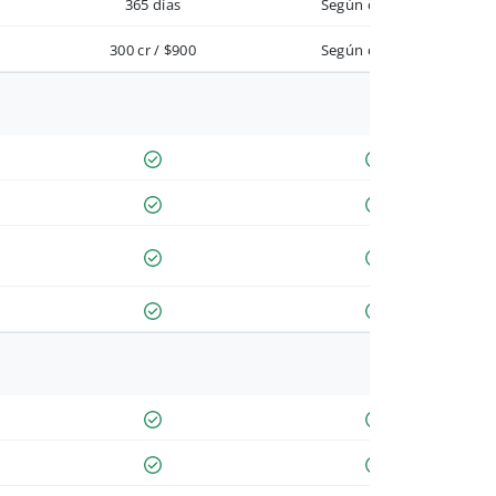
365 días
Según contrato
300 cr / $900
Según contrato