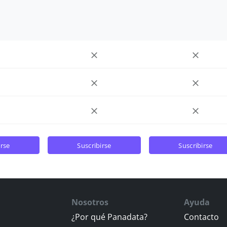
irse
suscribirse
suscribirse
Nosotros
Ayuda
¿Por qué Panadata?
Contacto