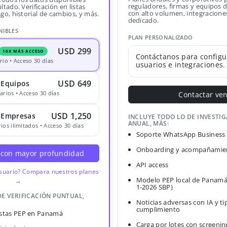
reguladores, firmas y equipos
ltado. Verificación en listas
con alto volumen, integracione
sgo, historial de cambios, y más.
dedicado.
NIBLES
PLAN PERSONALIZADO
USD 299
10X MÁS ACCESO
Contáctanos para configu
rio • Acceso 30 días
usuarios e integraciones.
USD 649
 Equipos
arios • Acceso 30 días
Contactar ve
USD 1,250
· Empresas
INCLUYE TODO LO DE INVESTI
ANUAL, MÁS:
ios ilimitados • Acceso 30 días
Soporte WhatsApp Business
Onboarding y acompañamien
 con mayor profundidad
API access
usuario? Compara nuestros planes
Modelo PEP local de Panamá
→
1-2026 SBP)
DE VERIFICACIÓN PUNTUAL,
Noticias adversas con IA y ti
cumplimiento
Listas PEP en Panamá
Carga por lotes con screenin