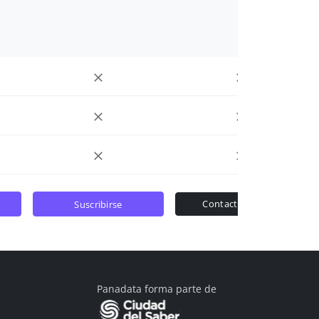
contactar ventas
suscribirse
Panadata forma parte de