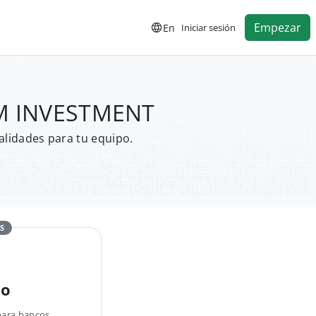
Empezar
En
Iniciar sesión
UM INVESTMENT
alidades para tu equipo.
S
no
para bancos,