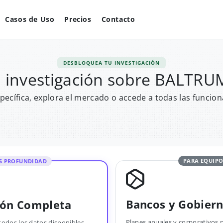
Casos de Uso
Precios
Contacto
DESBLOQUEA TU INVESTIGACIÓN
u investigación sobre BALTR
pecífica, explora el mercado o accede a todas las funcion
PARA EQUIPO
S PROFUNDIDAD
Bancos y Gobier
ión Completa
Planes anuales y corporativos 
todos los datos disponibles