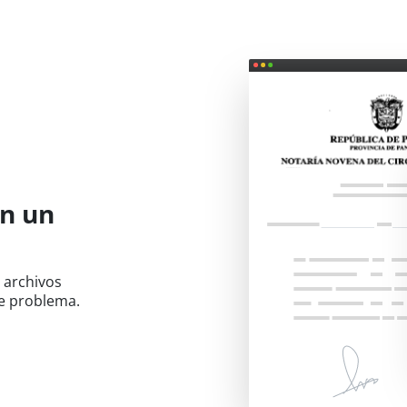
n un
 archivos
se problema.