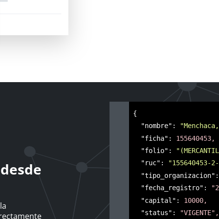
{
**
"nombre":
"Menchaca,
**
"ficha":
155640453,
**
"folio":
"(MERCANTIL
**
"ruc":
"155640453-2-
 desde
**
"tipo_organizacion":
**
"fecha_registro":
"2
**
"capital":
10000,
la
**
"status":
"VIGENTE",
irectamente