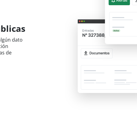
n
blicas
algún dato
ción
tas de