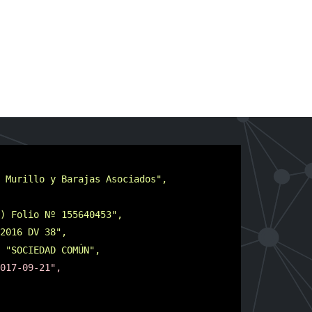
 Murillo y Barajas Asociados",
) Folio Nº 155640453",
2016 DV 38",
"SOCIEDAD COMÚN",
017-09-21",