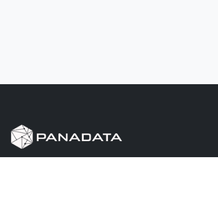
Herramienta de investigación de data pública, que
reúne en una sola plataforma los sitios de consulta
más importantes de Panamá.
Nosotros
Ayuda