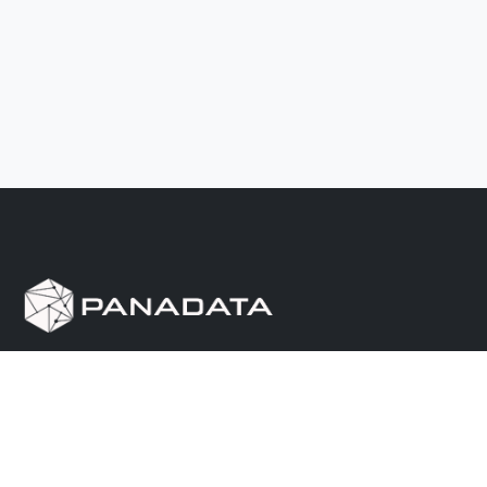
Herramienta de investigación de data pública, que
reúne en una sola plataforma los sitios de consulta
más importantes de Panamá.
Nosotros
Ayuda