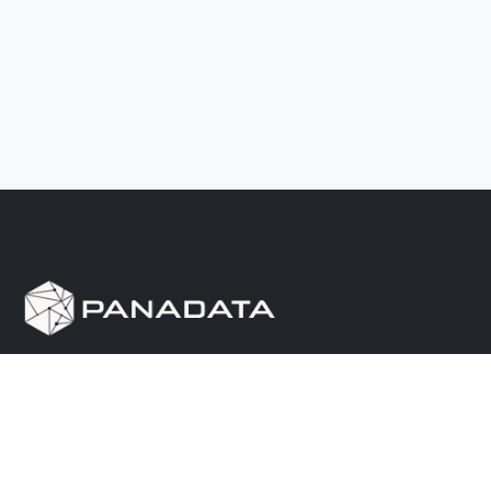
Herramienta de investigación de data pública, que
reúne en una sola plataforma los sitios de consulta
más importantes de Panamá.
Nosotros
Ayuda