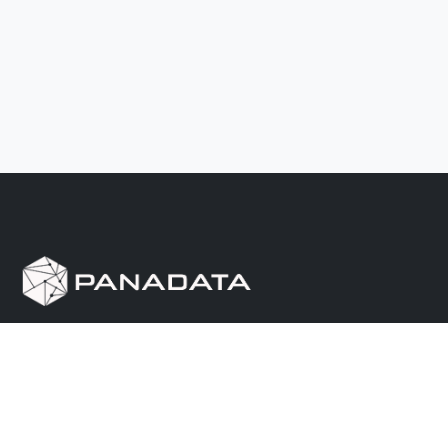
Herramienta de investigación de data pública, que
reúne en una sola plataforma los sitios de consulta
más importantes de Panamá.
Nosotros
Ayuda