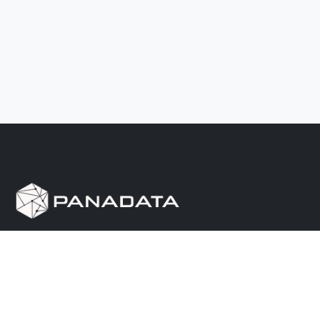
Herramienta de investigación de data pública, que
reúne en una sola plataforma los sitios de consulta
más importantes de Panamá.
Nosotros
Ayuda