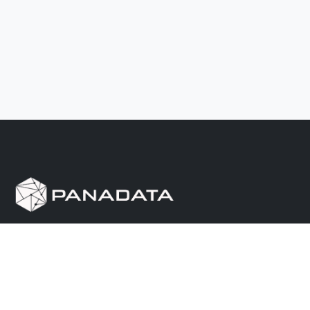
Herramienta de investigación de data pública, que
reúne en una sola plataforma los sitios de consulta
más importantes de Panamá.
Nosotros
Ayuda