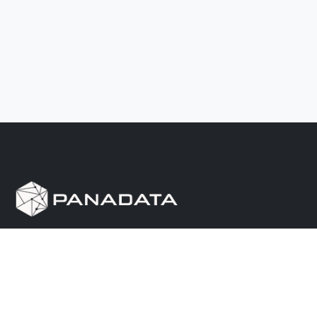
Herramienta de investigación de data pública, que
reúne en una sola plataforma los sitios de consulta
más importantes de Panamá.
Nosotros
Ayuda